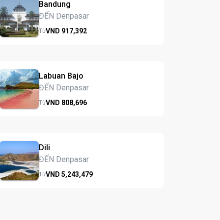
Bandung
ĐẾN Denpasar
VND
917,
392
Từ
Labuan Bajo
ĐẾN Denpasar
VND
808,
696
Từ
Dili
ĐẾN Denpasar
VND
5,243,
479
Từ