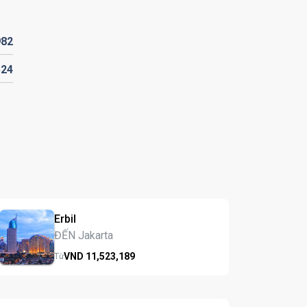
982
524
Erbil
ĐẾN Jakarta
VND
11,523,
189
Từ