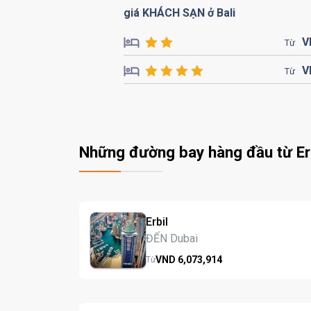
giá KHÁCH SẠN ở Bali
V
Từ
V
Từ
Những đường bay hàng đầu từ Erbi
Erbil
ĐẾN Dubai
VND
6,073,
914
Từ