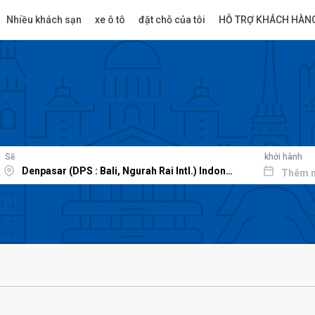
Nhiều khách sạn
xe ô tô
đặt chỗ của tôi
HỖ TRỢ KHÁCH HÀN
Sẽ
khởi hành
Thêm 