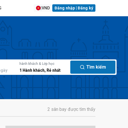
G
|
VND
Đăng nhập | Đăng ký
hành khách & Lớp học
Tìm kiếm
ngày
1
Hành khách
,
Rẻ nhất
2 sân bay được tìm thấy