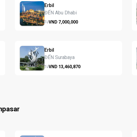
Erbil
ĐẾN Abu Dhabi
VND
7,000,
000
Từ
Erbil
ĐẾN Surabaya
VND
13,460,
870
Từ
npasar