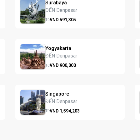
Surabaya
ĐẾN Denpasar
VND
591,
305
Từ
Yogyakarta
ĐẾN Denpasar
VND
900,
000
Từ
Singapore
ĐẾN Denpasar
VND
1,594,
203
Từ