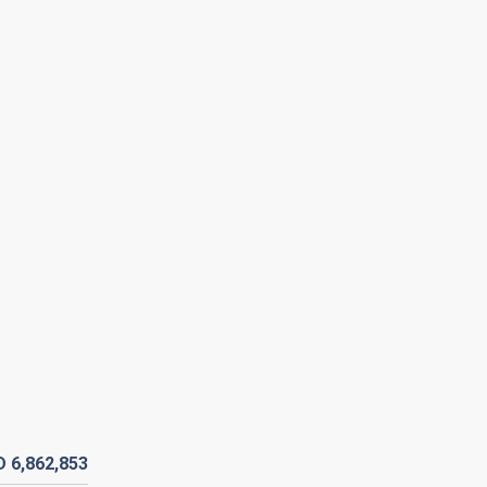
D
6,862,
853