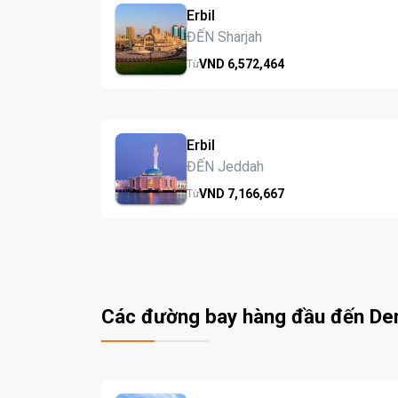
Erbil
ĐẾN Sharjah
VND
6,572,
464
Từ
Erbil
ĐẾN Jeddah
VND
7,166,
667
Từ
Các đường bay hàng đầu đến De