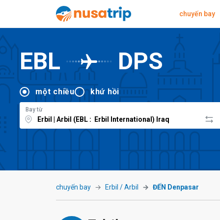
chuyến bay
EBL
DPS
một chiều
khứ hồi
Bay từ
chuyến bay
Erbil / Arbil
ĐẾN Denpasar