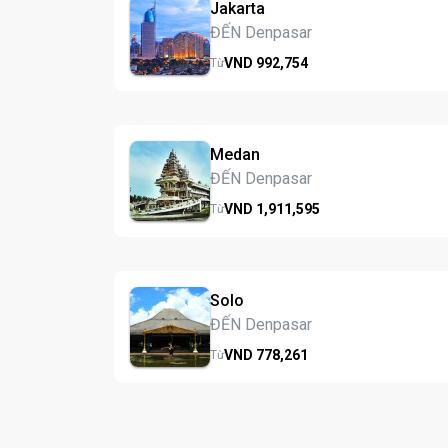
Jakarta
ĐẾN Denpasar
VND
992,
754
Từ
Medan
ĐẾN Denpasar
VND
1,911,
595
Từ
Solo
ĐẾN Denpasar
VND
778,
261
Từ