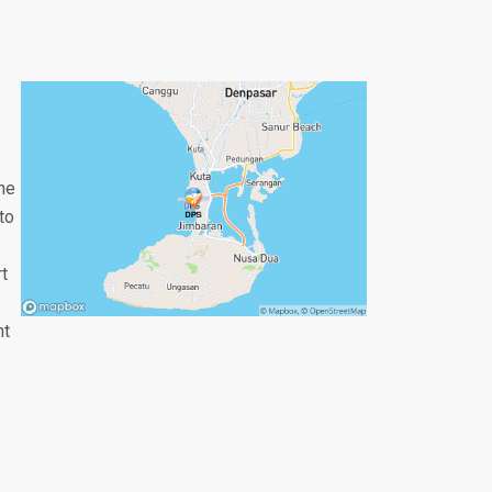
the
to
rt
nt