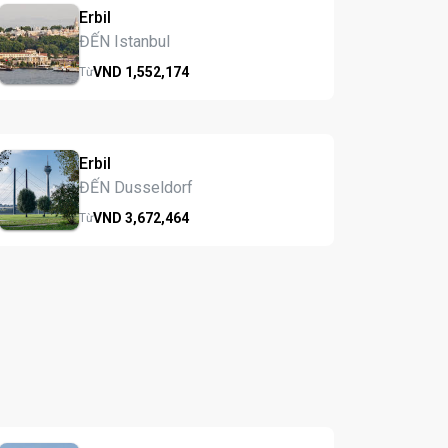
Erbil
ĐẾN Istanbul
VND
1,552,
174
Từ
Erbil
ĐẾN Dusseldorf
VND
3,672,
464
Từ