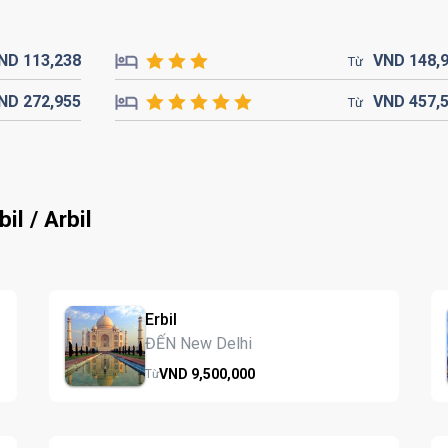
ND
113,
238
VND
148,
Từ
ND
272,
955
VND
457,
Từ
l / Arbil
Erbil
ĐẾN New Delhi
VND
9,500,
000
Từ