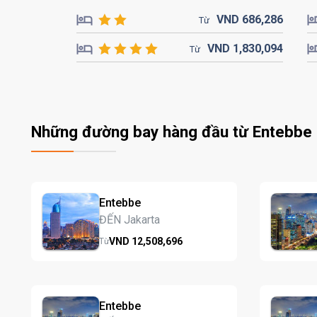
VND
686,
286
Từ
VND
1,830,
094
Từ
Những đường bay hàng đầu từ Entebbe
Entebbe
ĐẾN Jakarta
VND
12,508,
696
Từ
Entebbe