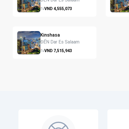
VND
4,555,
073
Từ
Kinshasa
ĐẾN Dar Es Salaam
VND
7,515,
943
Từ