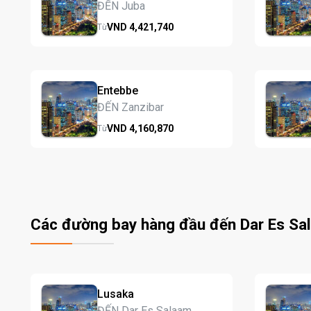
ĐẾN Juba
VND
4,421,
740
Từ
Entebbe
ĐẾN Zanzibar
VND
4,160,
870
Từ
Các đường bay hàng đầu đến Dar Es Sa
Lusaka
ĐẾN Dar Es Salaam