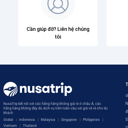
Cần giúp đỡ? Liên hệ chúng
tôi
T
c
N
NusaTrip kết nối với các hãng hàng không giá rẻ ở châu Á, các
hãng hàng không đầy đủ dịch vụ trên toàn cầu với giá vé rẻ cho du
đ
khách
S
Global
Indonesia
Malaysia
Singapore
Philippines
Vietnam
Thailand
V