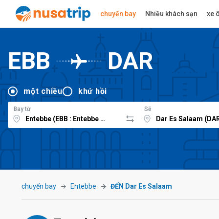
chuyến bay
Nhiều khách sạn
xe ô
EBB
DAR
một chiều
khứ hồi
Bay từ
Sẽ
chuyến bay
Entebbe
ĐẾN Dar Es Salaam