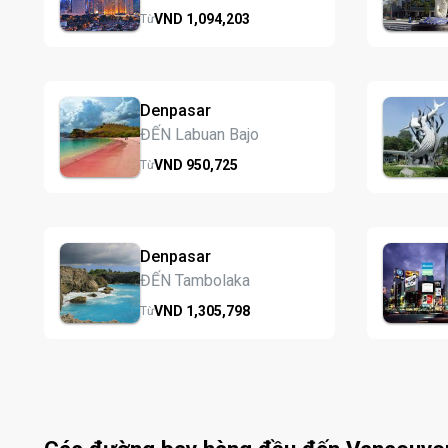
VND
1,094,
203
Từ
Denpasar
ĐẾN Labuan Bajo
VND
950,
725
Từ
Denpasar
ĐẾN Tambolaka
VND
1,305,
798
Từ