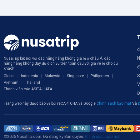
T
c
N
NusaTrip kết nối với các hãng hàng không giá rẻ ở châu Á, các
hãng hàng không đầy đủ dịch vụ trên toàn cầu với giá vé rẻ cho du
đ
khách
S
Global
Indonesia
Malaysia
Singapore
Philippines
Vietnam
Thailand
V
Thành viên của ASITA | IATA
Đ
Trang web này được bảo vệ bởi reCAPTCHA và Google
Chính sách bảo mật
Và
Đ
©2026 Nusatrip.com. Đã đăng ký Bản quyền.
Chính sách bảo mật