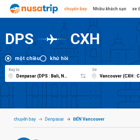
chuyến bay
Nhiều khách sạn
xe ô
DPS
CXH
một chiều
khứ hồi
Bay từ
Sẽ
chuyến bay
Denpasar
ĐẾN Vancouver