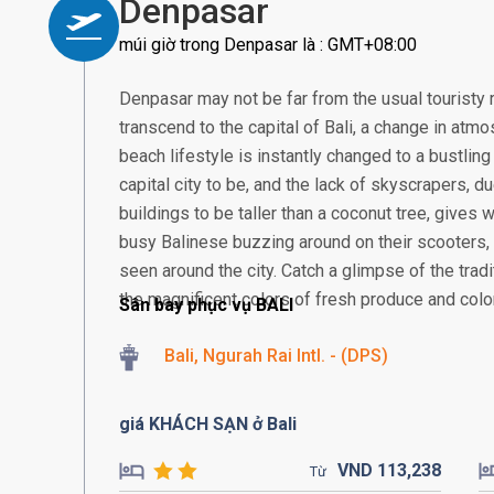
Denpasar
múi giờ trong Denpasar là : GMT+08:00
Denpasar may not be far from the usual touristy 
transcend to the capital of Bali, a change in atmos
beach lifestyle is instantly changed to a bustling
capital city to be, and the lack of skyscrapers, 
buildings to be taller than a coconut tree, gives
busy Balinese buzzing around on their scooter
seen around the city. Catch a glimpse of the tra
the magnificent colors of fresh produce and colorf
Sân bay phục vụ BALI
Bali, Ngurah Rai Intl. - (DPS)
giá KHÁCH SẠN ở Bali
VND
113,
238
Từ