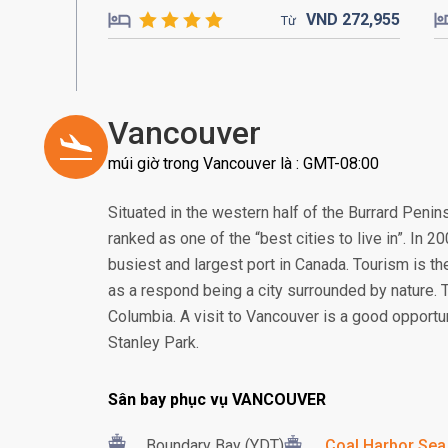
VND
272,
955
Từ
Vancouver
múi giờ trong Vancouver là : GMT-08:00
Situated in the western half of the Burrard Peni
ranked as one of the “best cities to live in”. In
busiest and largest port in Canada. Tourism is th
as a respond being a city surrounded by nature. Thi
Columbia. A visit to Vancouver is a good opportu
Stanley Park.
Sân bay phục vụ VANCOUVER
Boundary Bay (YDT)
Coal Harbor Sea