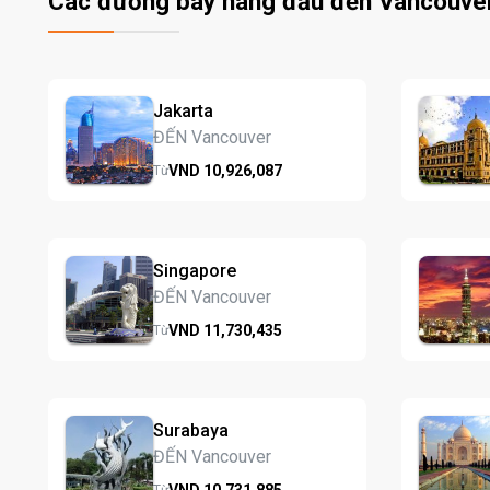
Các đường bay hàng đầu đến Vancouve
Jakarta
ĐẾN Vancouver
VND
10,926,
087
Từ
Singapore
ĐẾN Vancouver
VND
11,730,
435
Từ
Surabaya
ĐẾN Vancouver
VND
10,731,
885