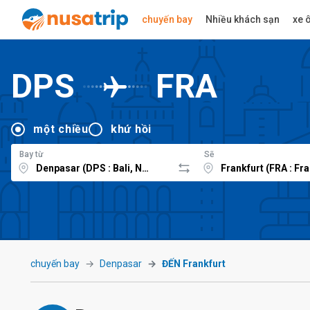
chuyến bay
Nhiều khách sạn
xe ô
DPS
FRA
một chiều
khứ hồi
Bay từ
Sẽ
chuyến bay
Denpasar
ĐẾN Frankfurt