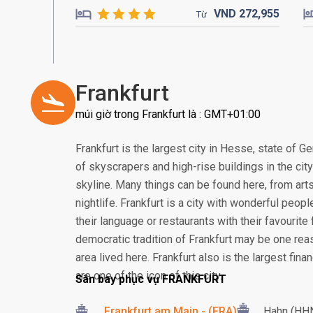
VND
272,
955
Từ
Frankfurt
múi giờ trong Frankfurt là : GMT+01:00
Frankfurt is the largest city in Hesse, state of G
of skyscrapers and high-rise buildings in the cit
skyline. Many things can be found here, from arts
nightlife. Frankfurt is a city with wonderful peop
their language or restaurants with their favourite 
democratic tradition of Frankfurt may be one re
area lived here. Frankfurt also is the largest fin
are one of the icon of this city.
Sân bay phục vụ FRANKFURT
Frankfurt am Main - (FRA)
Hahn (HH