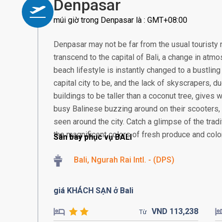
Denpasar
múi giờ trong Denpasar là : GMT+08:00
Denpasar may not be far from the usual touristy 
transcend to the capital of Bali, a change in atmos
beach lifestyle is instantly changed to a bustling
capital city to be, and the lack of skyscrapers, 
buildings to be taller than a coconut tree, gives
busy Balinese buzzing around on their scooter
seen around the city. Catch a glimpse of the tra
the magnificent colors of fresh produce and colorf
Sân bay phục vụ BALI
Bali, Ngurah Rai Intl. - (DPS)
giá KHÁCH SẠN ở Bali
VND
113,
238
Từ