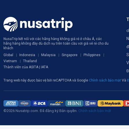
T
c
N
NusaTrip kết nối với các hãng hàng không giá rẻ ở châu Á, các
hãng hàng không đầy đủ dịch vụ trên toàn cầu với giá vé rẻ cho du
đ
khách
S
Global
Indonesia
Malaysia
Singapore
Philippines
Vietnam
Thailand
V
Thành viên của ASITA | IATA
Đ
Trang web này được bảo vệ bởi reCAPTCHA và Google
Chính sách bảo mật
Và
Đ
©2026 Nusatrip.com. Đã đăng ký Bản quyền.
Chính sách bảo mật