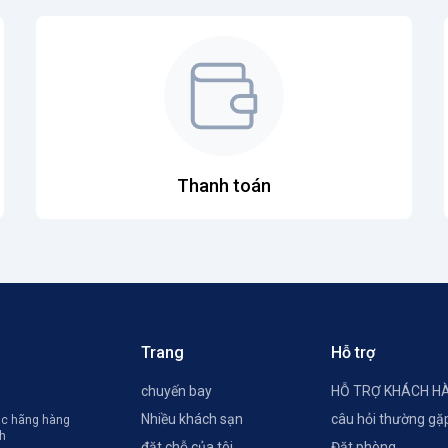
Thanh toán
Trang
Hỗ trợ
chuyến bay
HỖ TRỢ KHÁCH H
Nhiều khách sạn
câu hỏi thường gặ
các hãng hàng
ch
đặt chỗ của tôi
Đặt phòng