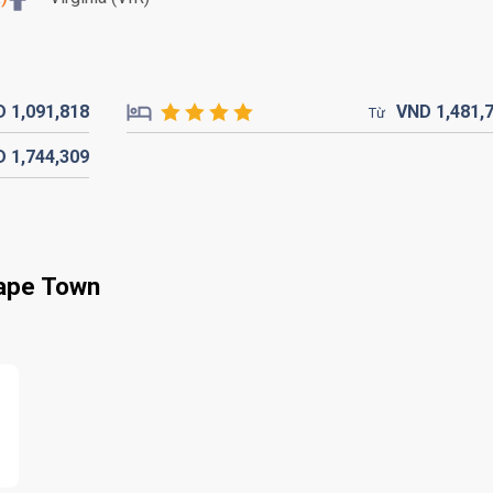
D
1,091,
818
VND
1,481,
Từ
D
1,744,
309
ape Town