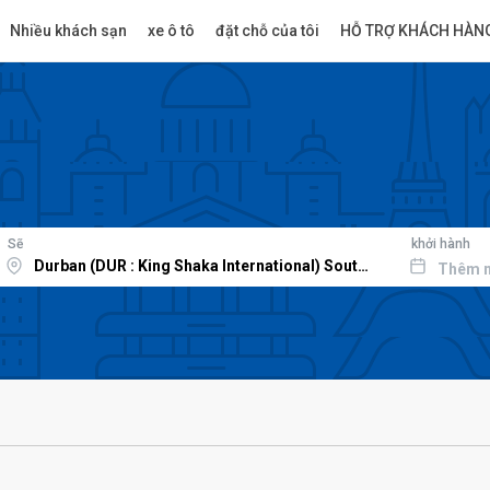
Nhiều khách sạn
xe ô tô
đặt chỗ của tôi
HỖ TRỢ KHÁCH HÀN
Sẽ
khởi hành
Thêm 