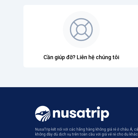
Cần giúp đỡ? Liên hệ chúng tôi
NusaTrip kết nối với các hãng hàng không giá rẻ ở châu Á, 
không đầy đủ dịch vụ trên toàn cầu với giá vé rẻ cho du khá