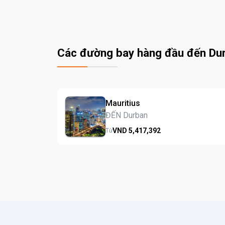
Các đường bay hàng đầu đến Du
Mauritius
ĐẾN Durban
VND
5,417,
392
Từ