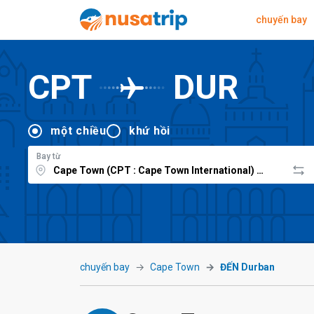
chuyến bay
CPT
DUR
một chiều
khứ hồi
Bay từ
chuyến bay
Cape Town
ĐẾN Durban