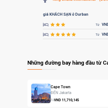
giá KHÁCH SẠN ở Durban
VN
Từ
VN
Từ
Những đường bay hàng đầu từ C
Cape Town
ĐẾN Jakarta
VND
11,710,
145
Từ