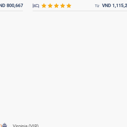
ND
800,
667
VND
1,115,
Từ
)
Virginia (VIR)