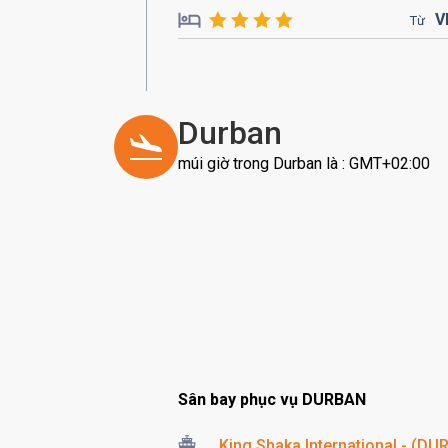
V
Từ
Durban
múi giờ trong Durban là : GMT+02:00
Sân bay phục vụ DURBAN
King Shaka International - (DUR