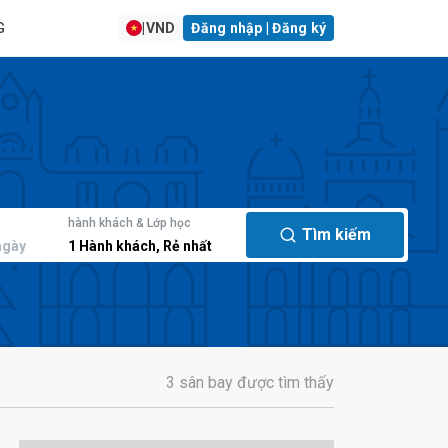
G
|
VND
Đăng nhập | Đăng ký
hành khách & Lớp học
Tìm kiếm
ngày
1
Hành khách
,
Rẻ nhất
3 sân bay được tìm thấy