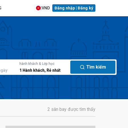
G
|
VND
Đăng nhập | Đăng ký
hành khách & Lớp học
Tìm kiếm
ngày
1
Hành khách
,
Rẻ nhất
2 sân bay được tìm thấy