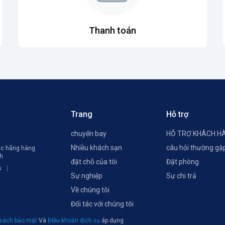
Thanh toán
Trang
Hỗ trợ
chuyến bay
HỖ TRỢ KHÁCH H
Nhiều khách sạn
câu hỏi thường gặ
các hãng hàng
ch
đặt chỗ của tôi
Đặt phòng
s
Sự nghiệp
Sự chi trả
Về chúng tôi
Đối tác với chúng tôi
 sách bảo mật
Và
Điều khoản dịch vụ
áp dụng.