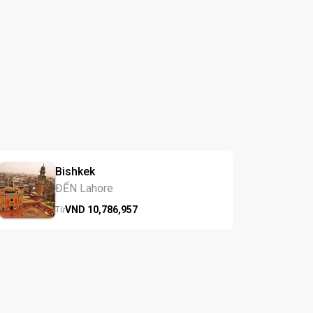
Bishkek
ĐẾN Lahore
VND
10,786,
957
Từ