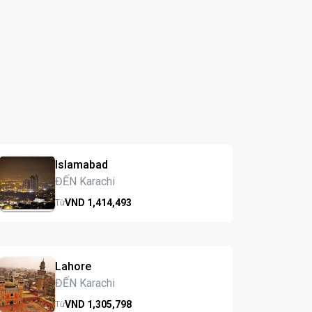
Islamabad
ĐẾN Karachi
VND
1,414,
493
Từ
Lahore
ĐẾN Karachi
VND
1,305,
798
Từ