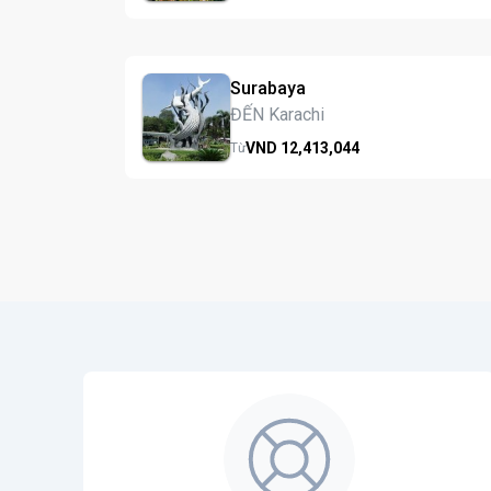
Surabaya
ĐẾN Karachi
VND
12,413,
044
Từ