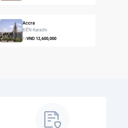
Accra
ĐẾN Karachi
VND
12,600,
000
Từ