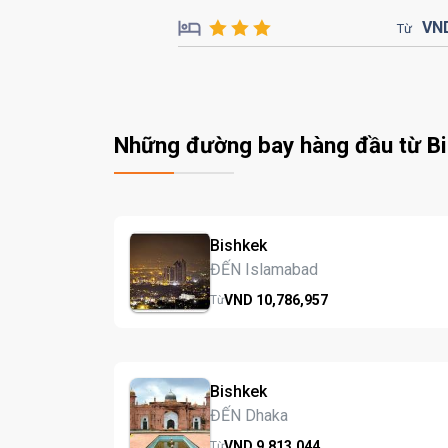
VN
Từ
Những đường bay hàng đầu từ B
Bishkek
ĐẾN Islamabad
VND
10,786,
957
Từ
Bishkek
ĐẾN Dhaka
VND
9,813,
044
Từ