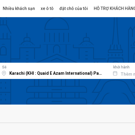
Nhiều khách sạn
xe ô tô
đặt chỗ của tôi
HỖ TRỢ KHÁCH HÀN
Sẽ
khởi hành
Thêm 