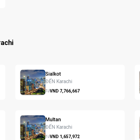
achi
Sialkot
ĐẾN Karachi
VND
7,766,
667
Từ
Multan
ĐẾN Karachi
VND
1,657,
972
Từ