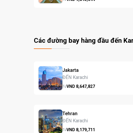
Các đường bay hàng đầu đến Kar
Jakarta
ĐẾN Karachi
VND
8,647,
827
Từ
Tehran
ĐẾN Karachi
VND
8,179,
711
Từ