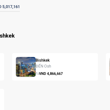
D
5,017,
161
ishkek
Bishkek
ĐẾN Osh
VND
4,866,
667
Từ