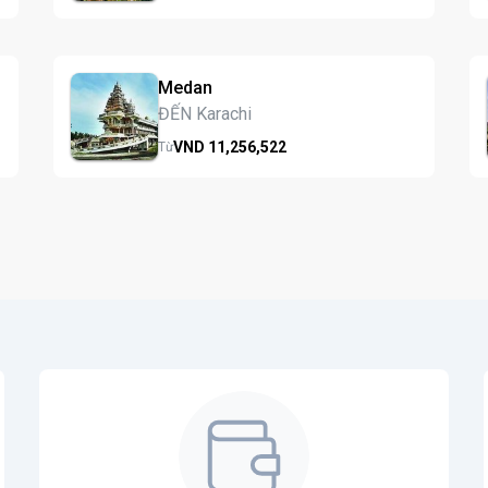
Medan
ĐẾN Karachi
VND
11,256,
522
Từ