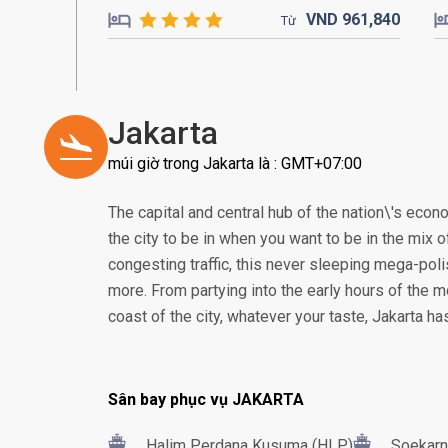
VND
961,
840
Từ
Jakarta
múi giờ trong Jakarta là : GMT+07:00
The capital and central hub of the nation\'s econom
the city to be in when you want to be in the mix of
congesting traffic, this never sleeping mega-poli
more. From partying into the early hours of the m
coast of the city, whatever your taste, Jakarta h
Sân bay phục vụ JAKARTA
Halim Perdana Kusuma (HLP)
Soekarn