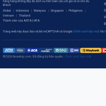
hãng hàng không đầy đủ dịch vụ trên toàn cầu với giá vé rẻ cho du
đ
khách
S
Global
Indonesia
Malaysia
Singapore
Philippines
Vietnam
Thailand
V
Thành viên của ASITA | IATA
Đ
Trang web này được bảo vệ bởi reCAPTCHA và Google
Chính sách bảo mật
Và
Đ
©2026 Nusatrip.com. Đã đăng ký Bản quyền.
Chính sách bảo mật