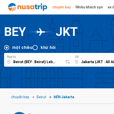
chuyến bay
Nhiều khách sạn
xe ô
BEY
JKT
một chiều
khứ hồi
Bay từ
Sẽ
chuyến bay
Beirut
ĐẾN Jakarta