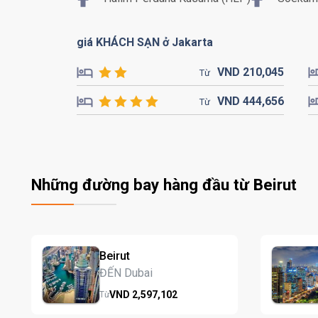
giá KHÁCH SẠN ở Jakarta
VND
210,
045
Từ
VND
444,
656
Từ
Những đường bay hàng đầu từ Beirut
Beirut
ĐẾN Dubai
VND
2,597,
102
Từ