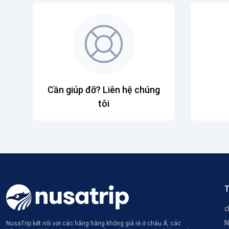
Cần giúp đỡ? Liên hệ chúng
tôi
T
c
N
NusaTrip kết nối với các hãng hàng không giá rẻ ở châu Á, các