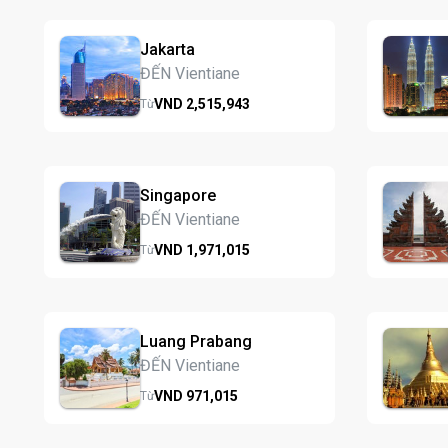
Jakarta
ĐẾN Vientiane
VND
2,515,
943
Từ
Singapore
ĐẾN Vientiane
VND
1,971,
015
Từ
Luang Prabang
ĐẾN Vientiane
VND
971,
015
Từ