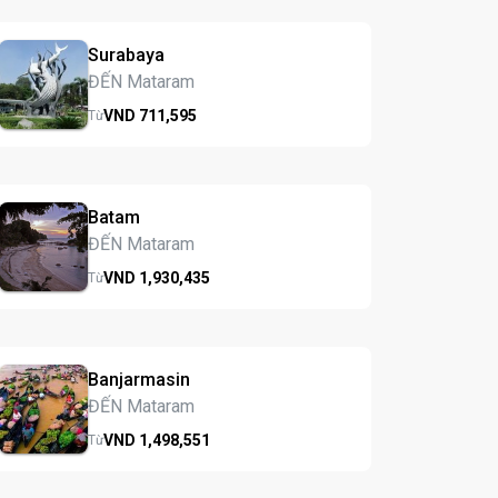
Surabaya
ĐẾN Mataram
VND
711,
595
Từ
Batam
ĐẾN Mataram
VND
1,930,
435
Từ
Banjarmasin
ĐẾN Mataram
VND
1,498,
551
Từ