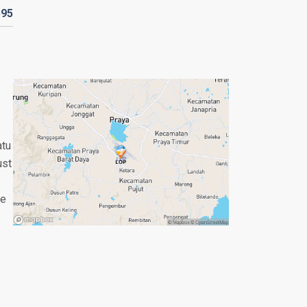
595
atu
ust
he