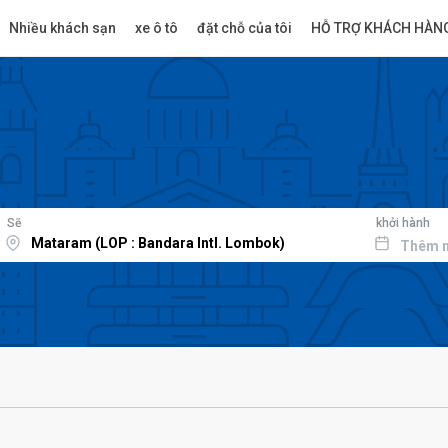
Nhiều khách sạn
xe ô tô
đặt chỗ của tôi
HỖ TRỢ KHÁCH HÀN
Sẽ
khởi hành
Thêm 