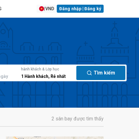
G
|
VND
Đăng nhập | Đăng ký
hành khách & Lớp học
Tìm kiếm
ngày
1
Hành khách
,
Rẻ nhất
2 sân bay được tìm thấy