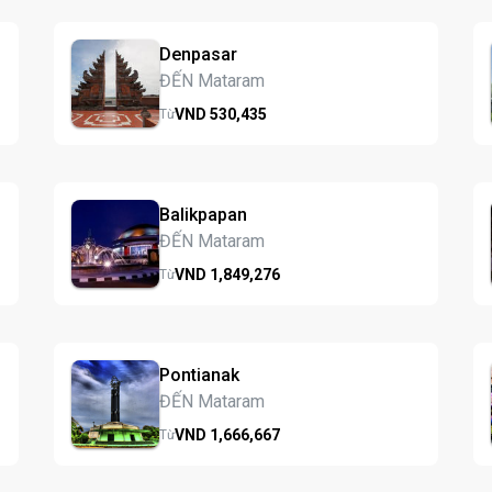
Denpasar
ĐẾN Mataram
VND
530,
435
Từ
Balikpapan
ĐẾN Mataram
VND
1,849,
276
Từ
Pontianak
ĐẾN Mataram
VND
1,666,
667
Từ