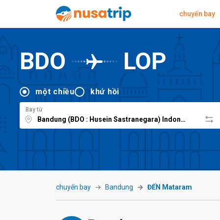
chuyến bay
BDO
LOP
một chiều
khứ hồi
Bay từ
chuyến bay
Bandung
ĐẾN Mataram