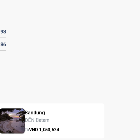
598
586
Bandung
ĐẾN Batam
VND
1,053,
624
Từ