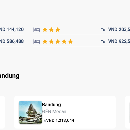
ND
144,
120
VND
203,
Từ
ND
586,
488
VND
922,
Từ
andung
Bandung
ĐẾN Medan
VND
1,213,
044
Từ