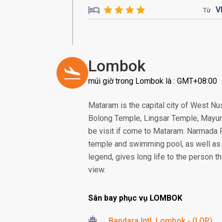
V
Từ
Lombok
múi giờ trong Lombok là : GMT+08:00
Mataram is the capital city of West Nu
Bolong Temple, Lingsar Temple, Mayura
be visit if come to Mataram. Narmada Pa
temple and swimming pool, as well as a 
legend, gives long life to the person t
view.
Sân bay phục vụ LOMBOK
Bandara Intl. Lombok - (LOP)