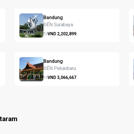
Bandung
ĐẾN Surabaya
VND
2,202,
899
Từ
Bandung
ĐẾN Pekanbaru
VND
3,066,
667
Từ
ataram