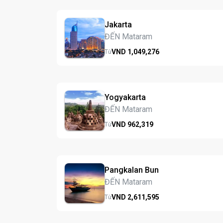
Jakarta
ĐẾN Mataram
VND
1,049,
276
Từ
Yogyakarta
ĐẾN Mataram
VND
962,
319
Từ
Pangkalan Bun
ĐẾN Mataram
VND
2,611,
595
Từ