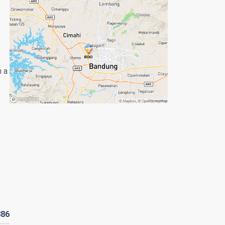
n a
886