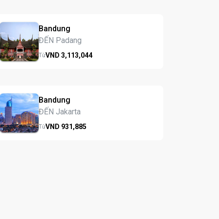
Bandung
ĐẾN Padang
VND
3,113,
044
Từ
Bandung
ĐẾN Jakarta
VND
931,
885
Từ