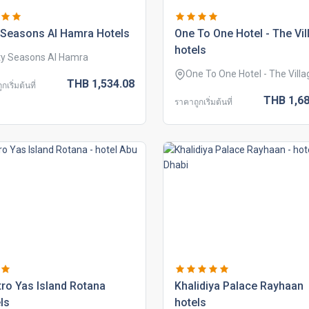
 seasons al hamra hotels
one to one hotel - the vil
hotels
ty Seasons Al Hamra
One To One Hotel - The Villa
THB
1,534.
08
กเริ่มต้นที่
THB
1,68
ราคาถูกเริ่มต้นที่
ro yas island rotana
khalidiya palace rayhaan
ls
hotels