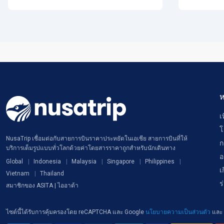
ห
เ
โ
NusaTrip เชื่อมต่อกับสายการบินราคาประหยัดในเอเชีย สายการบินที่ให้
ก
บริการเต็มรูปแบบทั่วโลกด้วยค่าโดยสารราคาถูกสำหรับนักเดินทาง
อ
Global
Indonesia
Malaysia
Singapore
Philippines
เ
Vietnam
Thailand
ร
สมาชิกของ ASITA | ไออาต้า
ไซต์นี้ได้รับการคุ้มครองโดย reCAPTCHA และ Google
นโยบายความเป็นส่วนตัว
และ