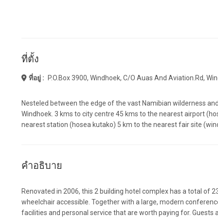
ที่ตั้ง
ที่อยู่ :
P.o.box 3900, Windhoek, C/o Auas And Aviation.rd, W
Nesteled between the edge of the vast Namibian wilderness and 
Windhoek. 3 kms to city centre 45 kms to the nearest airport (hos
nearest station (hosea kutako) 5 km to the nearest fair site (
คำอธิบาย
Renovated in 2006, this 2 building hotel complex has a total of 
wheelchair accessible. Together with a large, modern conference 
facilities and personal service that are worth paying for. Guests a