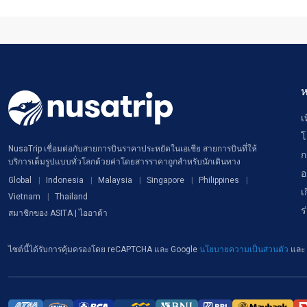
ห
เ
โ
NusaTrip เชื่อมต่อกับสายการบินราคาประหยัดในเอเชีย สายการบินที่ให้
ก
บริการเต็มรูปแบบทั่วโลกด้วยค่าโดยสารราคาถูกสำหรับนักเดินทาง
อ
Global
Indonesia
Malaysia
Singapore
Philippines
เ
Vietnam
Thailand
ร
สมาชิกของ ASITA | ไออาต้า
ไซต์นี้ได้รับการคุ้มครองโดย reCAPTCHA และ Google
นโยบายความเป็นส่วนตัว
และ