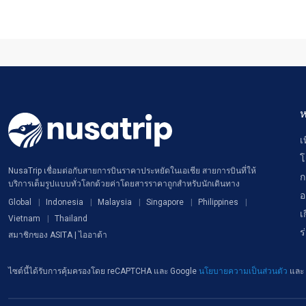
ห
เ
โ
NusaTrip เชื่อมต่อกับสายการบินราคาประหยัดในเอเชีย สายการบินที่ให้
ก
บริการเต็มรูปแบบทั่วโลกด้วยค่าโดยสารราคาถูกสำหรับนักเดินทาง
อ
Global
Indonesia
Malaysia
Singapore
Philippines
เ
Vietnam
Thailand
ร
สมาชิกของ ASITA | ไออาต้า
ไซต์นี้ได้รับการคุ้มครองโดย reCAPTCHA และ Google
นโยบายความเป็นส่วนตัว
และ