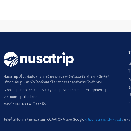
ห
เ
โ
NusaTrip เชื่อมต่อกับสายการบินราคาประหยัดในเอเชีย สายการบินที่ให้
ก
บริการเต็มรูปแบบทั่วโลกด้วยค่าโดยสารราคาถูกสำหรับนักเดินทาง
อ
Global
Indonesia
Malaysia
Singapore
Philippines
เ
Vietnam
Thailand
ร
สมาชิกของ ASITA | ไออาต้า
ไซต์นี้ได้รับการคุ้มครองโดย reCAPTCHA และ Google
นโยบายความเป็นส่วนตัว
และ