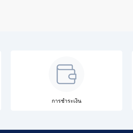
การชำระเงิน