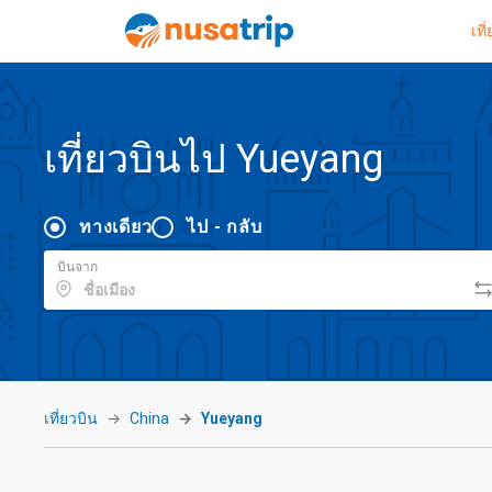
เที
เที่ยวบินไป Yueyang
ทางเดียว
ไป - กลับ
บินจาก
เที่ยวบิน
China
Yueyang