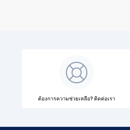
ต้องการความช่วยเหลือ? ติดต่อเรา