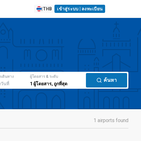
|
THB
เข้าสู่ระบบ | ลงทะเบียน
กเดินทาง
ผู้โดยสาร & ระดับ
ค้นหา
มวันที่
1
ผู้โดยสาร
,
ถูกที่สุด
1 airports found