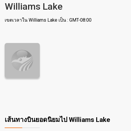
Williams Lake
เขตเวลาใน Williams Lake เป็น : GMT-08:00
เส้นทางบินยอดนิยมไป Williams Lake