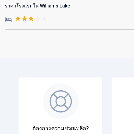
ราคาโรงแรมใน Williams Lake
ต้องการความช่วยเหลือ?