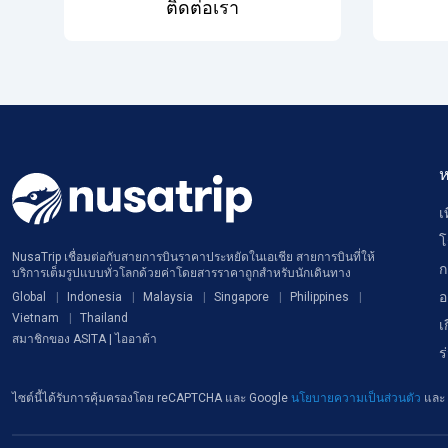
ติดต่อเรา
ห
เ
โ
NusaTrip เชื่อมต่อกับสายการบินราคาประหยัดในเอเชีย สายการบินที่ให้
ก
บริการเต็มรูปแบบทั่วโลกด้วยค่าโดยสารราคาถูกสำหรับนักเดินทาง
อ
Global
Indonesia
Malaysia
Singapore
Philippines
Vietnam
Thailand
เ
สมาชิกของ ASITA | ไออาต้า
ร
ไซต์นี้ได้รับการคุ้มครองโดย reCAPTCHA และ Google
นโยบายความเป็นส่วนตัว
และ