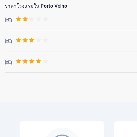
ราคาโรงแรมใน Porto Velho