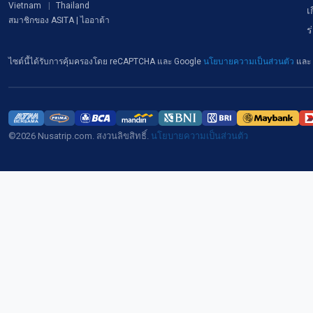
Vietnam
Thailand
เ
สมาชิกของ ASITA | ไออาต้า
ร
ไซต์นี้ได้รับการคุ้มครองโดย reCAPTCHA และ Google
นโยบายความเป็นส่วนตัว
และ
©2026 Nusatrip.com. สงวนลิขสิทธิ์.
นโยบายความเป็นส่วนตัว