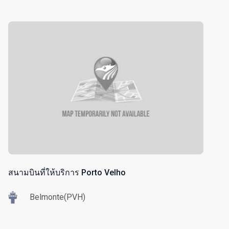
สนามบินที่ให้บริการ Porto Velho
Belmonte(PVH)