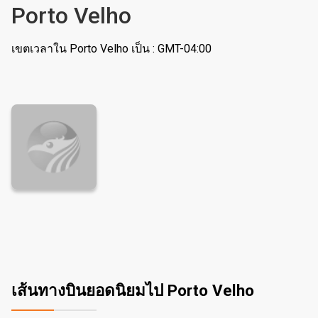
Porto Velho
เขตเวลาใน Porto Velho เป็น : GMT-04:00
เส้นทางบินยอดนิยมไป Porto Velho