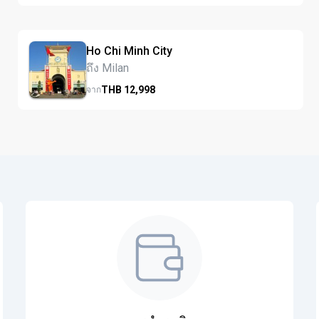
Ho Chi Minh City
ถึง Milan
THB
12,998
จาก