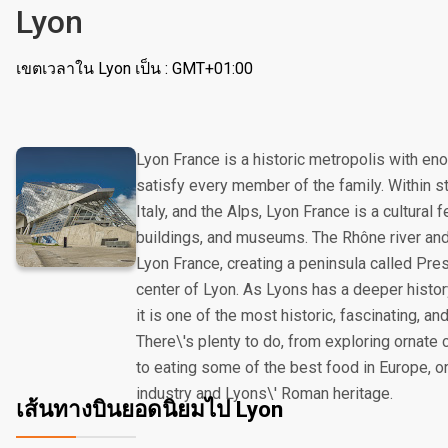
Lyon
เขตเวลาใน Lyon เป็น : GMT+01:00
Lyon France is a historic metropolis with en
satisfy every member of the family. Within st
Italy, and the Alps, Lyon France is a cultural
buildings, and museums. The Rhône river and
Lyon France, creating a peninsula called Pres
center of Lyon. As Lyons has a deeper histor
it is one of the most historic, fascinating, and
There\'s plenty to do, from exploring ornate
to eating some of the best food in Europe, o
industry and Lyons\' Roman heritage.
เส้นทางบินยอดนิยมไป Lyon