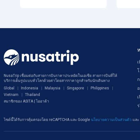
ห
เ
โ
NusaTrip เชื่อมต่อกับสายการบินราคาประหยัดในเอเชีย สายการบินที่ให้
ก
บริการเต็มรูปแบบทั่วโลกด้วยค่าโดยสารราคาถูกสำหรับนักเดินทาง
อ
Global
Indonesia
Malaysia
Singapore
Philippines
Vietnam
Thailand
เ
สมาชิกของ ASITA | ไออาต้า
ร
ไซต์นี้ได้รับการคุ้มครองโดย reCAPTCHA และ Google
นโยบายความเป็นส่วนตัว
และ