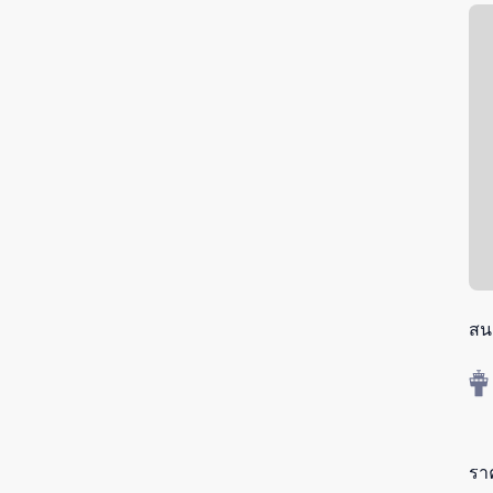
สน
รา