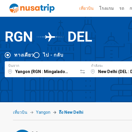
เที่ยวบิน
โรงแรม
รถ
ก
RGN
DEL
ทางเดียว
ไป - กลับ
บินจาก
กำลังจะ
เที่ยวบิน
Yangon
ถึง New Delhi