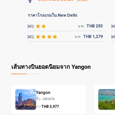
ราคาโรงแรมใน New Delhi
THB
293
จาก
THB
1,279
จาก
เส้นทางบินยอดนิยมจาก Yangon
Yangon
ถึง Jakarta
THB
3,977
จาก