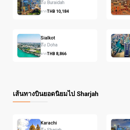
ถึง Buraidah
THB
10,184
จาก
Sialkot
ถึง Doha
THB
8,866
จาก
เส้นทางบินยอดนิยมไป Sharjah
Karachi
ถึง Sharjah