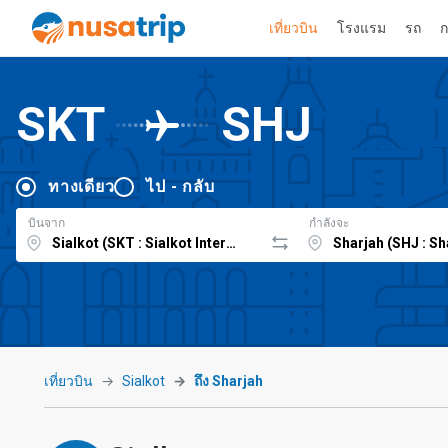
เที่ยวบิน
โรงแรม
รถ
ก
SKT
SHJ
ทางเดียว
ไป - กลับ
บินจาก
กำลังจะ
เที่ยวบิน
Sialkot
ถึง Sharjah