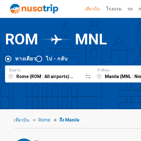
เที่ยวบิน
โรงแรม
รถ
ก
ROM
MNL
ทางเดียว
ไป - กลับ
บินจาก
กำลังจะ
เที่ยวบิน
Rome
ถึง Manila