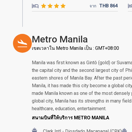
THB
864
จาก
Metro Manila
เขตเวลาใน Metro Manila เป็น : GMT+08:00
Manila was first known as Gintô (gold) or Suvarn
the capital city and the second largest city of Ph
eastern shores of Manila Bay. After the past pe
Manila, it has made this city become a global city 
made Manila known as one of the most densely po
global city, Manila has its strengths in many fiel
healthcare, education, entertainment.
สนามบินที่ให้บริการ METRO MANILA
Clark Intl - Diosdado Macapagal (CRK)