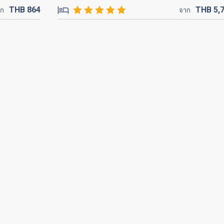
THB
864
THB
5,
าก
จาก