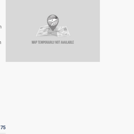
n
h
475