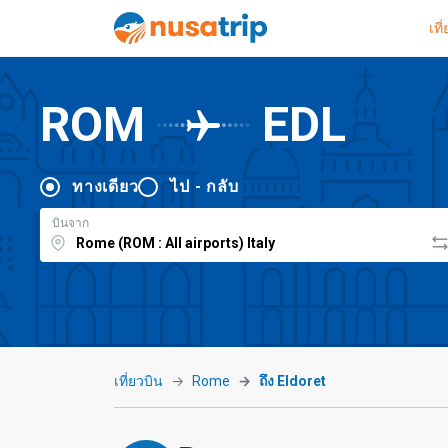
เที
ROM
EDL
ทางเดียว
ไป - กลับ
บินจาก
เที่ยวบิน
Rome
ถึง Eldoret