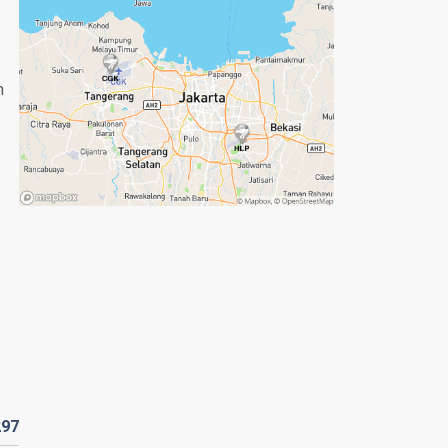
n
297