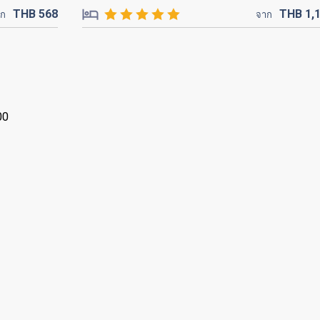
THB
568
THB
1,
าก
จาก
00