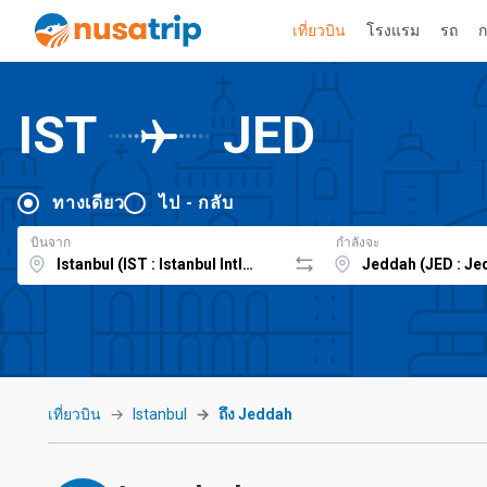
เที่ยวบิน
โรงแรม
รถ
ก
IST
JED
ทางเดียว
ไป - กลับ
บินจาก
กำลังจะ
เที่ยวบิน
Istanbul
ถึง Jeddah