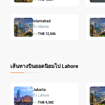
Islamabad
ถึง Manila
THB
12,046
จาก
เส้นทางบินยอดนิยมไป Lahore
Jakarta
ถึง Lahore
THB
9,382
จาก