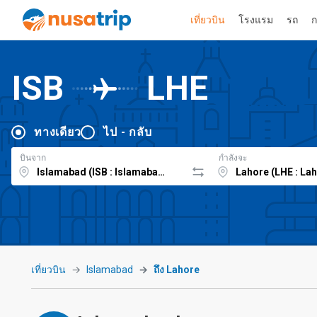
เที่ยวบิน
โรงแรม
รถ
ก
ISB
LHE
ทางเดียว
ไป - กลับ
บินจาก
กำลังจะ
เที่ยวบิน
Islamabad
ถึง Lahore