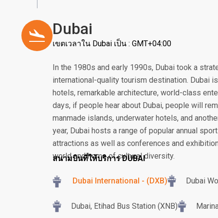
Dubai
เขตเวลาใน Dubai เป็น : GMT+04:00
In the 1980s and early 1990s, Dubai took a strat
international-quality tourism destination. Dubai 
hotels, remarkable architecture, world-class ent
days, if people hear about Dubai, people will rem
manmade islands, underwater hotels, and another
year, Dubai hosts a range of popular annual sport
attractions as well as conferences and exhibition
world and home of cultural diversity.
สนามบินที่ให้บริการ DUBAI
Dubai International - (DXB)
Dubai Wo
Dubai, Etihad Bus Station (XNB)
Marina