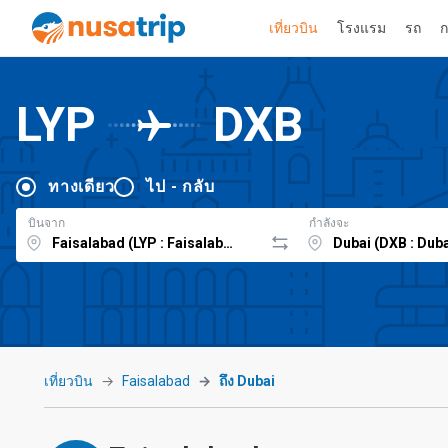
เที่ยวบิน
โรงแรม
รถ
ก
LYP
DXB
ทางเดียว
ไป - กลับ
บินจาก
กำลังจะ
เที่ยวบิน
Faisalabad
ถึง Dubai