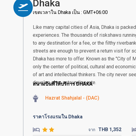
Dhaka
เขตเวลาใน Dhaka เป็น : GMT+06:00
Like many capital cities of Asia, Dhaka is packe
experiences. The thousands of riskshaws running
to any destination for a fee, or the filthy riverb
streets are enough to prevent a return visit for so
Dhaka has more to offer. Known as the "City of M
only the center of political, cultural and economic
of art and intellectual thinkers. The city never se
develop at an astounding rate.
สนามบินที่ให้บริการ DHAKA
Hazrat Shahjalal - (DAC)
ราคาโรงแรมใน Dhaka
THB
1,352
จาก