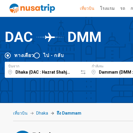
เที่ยวบิน
โรงแรม
รถ
ก
DAC
DMM
ทางเดียว
ไป - กลับ
บินจาก
กำลังจะ
เที่ยวบิน
Dhaka
ถึง Dammam