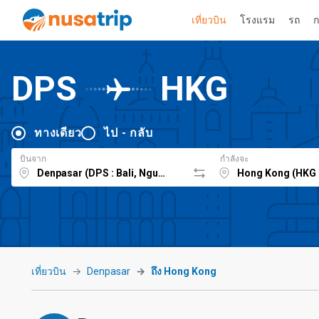
เที่ยวบิน
โรงแรม
รถ
ก
DPS
HKG
ทางเดียว
ไป - กลับ
บินจาก
กำลังจะ
เที่ยวบิน
Denpasar
ถึง Hong Kong