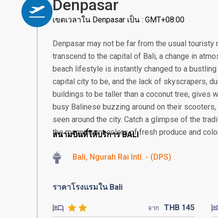
Denpasar
เขตเวลาใน Denpasar เป็น : GMT+08:00
Denpasar may not be far from the usual touristy 
transcend to the capital of Bali, a change in atmos
beach lifestyle is instantly changed to a bustling
capital city to be, and the lack of skyscrapers, 
buildings to be taller than a coconut tree, gives
busy Balinese buzzing around on their scooter
seen around the city. Catch a glimpse of the tra
the magnificent colors of fresh produce and colorf
สนามบินที่ให้บริการ BALI
Bali, Ngurah Rai Intl. - (DPS)
ราคาโรงแรมใน Bali
THB
145
จาก