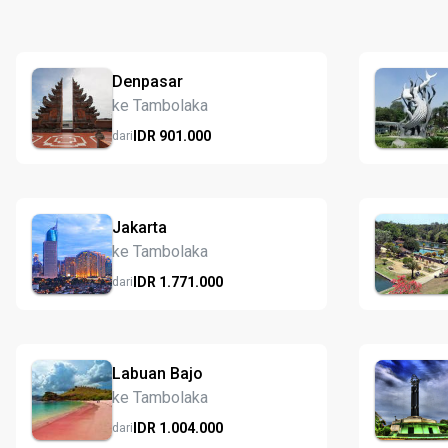
Denpasar
ke Tambolaka
IDR
901.
000
dari
Jakarta
ke Tambolaka
IDR
1.771.
000
dari
Labuan Bajo
ke Tambolaka
IDR
1.004.
000
dari