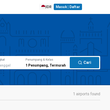
|
IDR
Masuk | Daftar
gkat
Penumpang & Kelas
Cari
anggal
1
Penumpang
,
Termurah
1 airports found