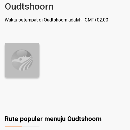
Oudtshoorn
Waktu setempat di Oudtshoorn adalah : GMT+02:00
Rute populer menuju Oudtshoorn