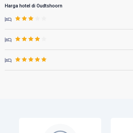
Harga hotel di Oudtshoorn