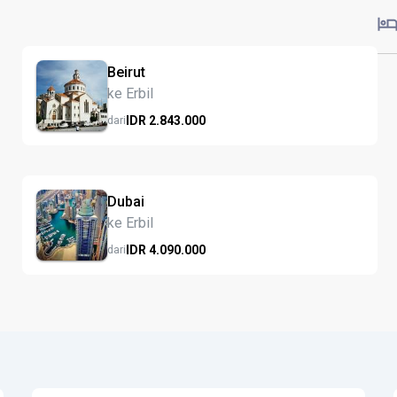
Beirut
ke Erbil
IDR
2.843.
000
dari
Dubai
ke Erbil
IDR
4.090.
000
dari