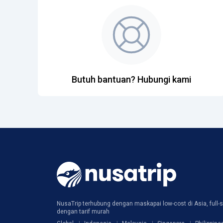
Butuh bantuan? Hubungi kami
NusaTrip terhubung dengan maskapai low-cost di Asia, full-s
dengan tarif murah