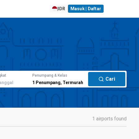
|
IDR
Masuk | Daftar
gkat
Penumpang & Kelas
Cari
anggal
1
Penumpang
,
Termurah
1 airports found