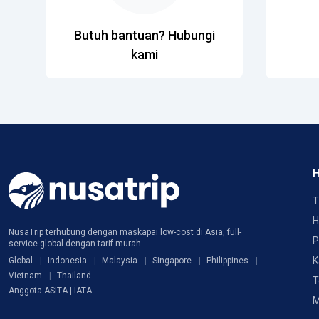
Butuh bantuan? Hubungi
kami
H
T
H
NusaTrip terhubung dengan maskapai low-cost di Asia, full-
P
service global dengan tarif murah
K
Global
Indonesia
Malaysia
Singapore
Philippines
Vietnam
Thailand
T
Anggota ASITA | IATA
M