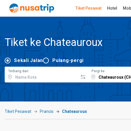
Tiket Pesawat
Hotel
Mob
Tiket ke Chateauroux
Sekali Jalan
Pulang-pergi
Terbang dari
Pergi ke
Tiket Pesawat
Prancis
Chateauroux