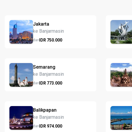
Jakarta
ke Banjarmasin
IDR
750.
000
dari
Semarang
ke Banjarmasin
IDR
773.
000
dari
Balikpapan
ke Banjarmasin
IDR
974.
000
dari