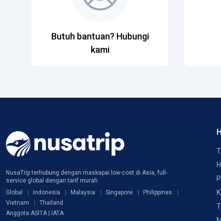
Butuh bantuan? Hubungi
kami
H
T
H
NusaTrip terhubung dengan maskapai low-cost di Asia, full-
P
service global dengan tarif murah
K
Global
Indonesia
Malaysia
Singapore
Philippines
Vietnam
Thailand
T
Anggota ASITA | IATA
M