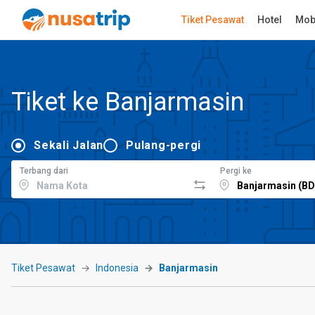
Tiket Pesawat
Hotel
Mob
Tiket ke Banjarmasin
Sekali Jalan
Pulang-pergi
Terbang dari
Pergi ke
Tiket Pesawat
Indonesia
Banjarmasin