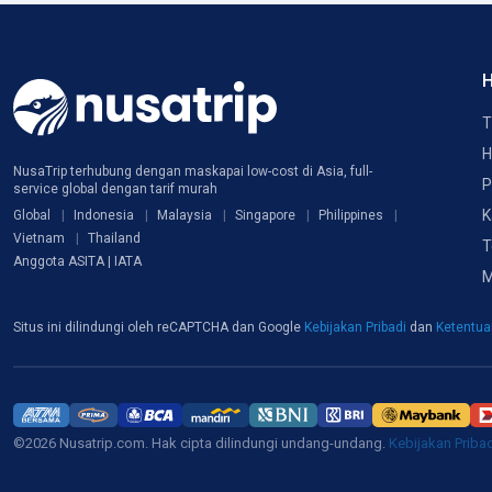
H
T
H
NusaTrip terhubung dengan maskapai low-cost di Asia, full-
P
service global dengan tarif murah
K
Global
Indonesia
Malaysia
Singapore
Philippines
Vietnam
Thailand
T
Anggota ASITA | IATA
M
Situs ini dilindungi oleh reCAPTCHA dan Google
Kebijakan Pribadi
dan
Ketentu
©2026 Nusatrip.com. Hak cipta dilindungi undang-undang.
Kebijakan Priba