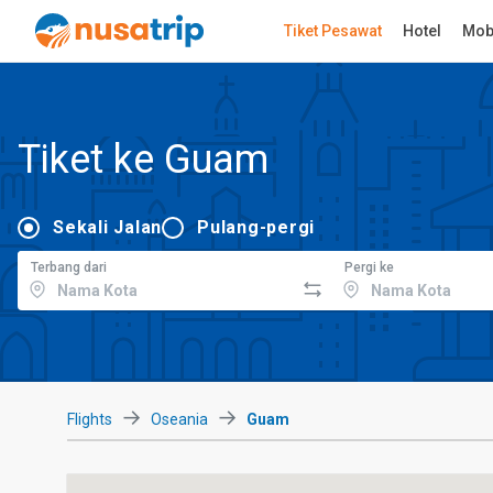
Tiket Pesawat
Hotel
Mob
Tiket ke Guam
Sekali Jalan
Pulang-pergi
Terbang dari
Pergi ke
Flights
Oseania
Guam