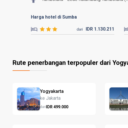
Harga hotel di Sumba
IDR
1.130.
211
dari
Rute penerbangan terpopuler dari Yogy
Yogyakarta
ke Jakarta
IDR
499.
000
dari