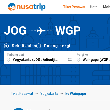
Tiket Pesawat
Hotel
Mob
JOG
WGP
Sekali Jalan
Pulang-pergi
Terbang dari
Pergi ke
Tiket Pesawat
Yogyakarta
ke Waingapu