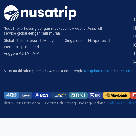
H
T
H
NusaTrip terhubung dengan maskapai low-cost di Asia, full-
service global dengan tarif murah
P
Global
Indonesia
Malaysia
Singapore
Philippines
K
Vietnam
Thailand
T
Anggota ASITA | IATA
M
Situs ini dilindungi oleh reCAPTCHA dan Google
Kebijakan Pribadi
dan
Ketentu
©2026 Nusatrip.com. Hak cipta dilindungi undang-undang.
Kebijakan Priba