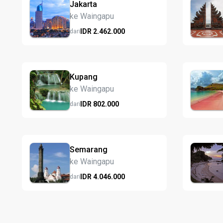
Jakarta
ke Waingapu
IDR
2.462.
000
dari
Kupang
ke Waingapu
IDR
802.
000
dari
Semarang
ke Waingapu
IDR
4.046.
000
dari