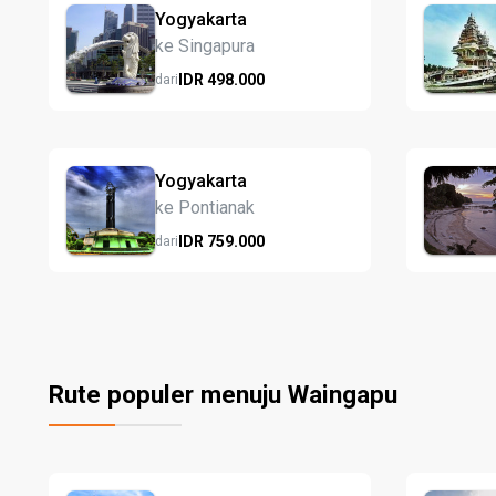
Yogyakarta
ke Singapura
IDR
498.
000
dari
Yogyakarta
ke Pontianak
IDR
759.
000
dari
Rute populer menuju Waingapu