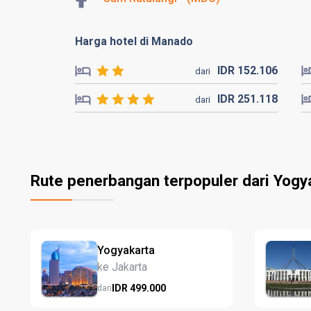
Harga hotel di Manado
IDR
152.
106
dari
IDR
251.
118
dari
Rute penerbangan terpopuler dari Yogy
Yogyakarta
ke Jakarta
IDR
499.
000
dari