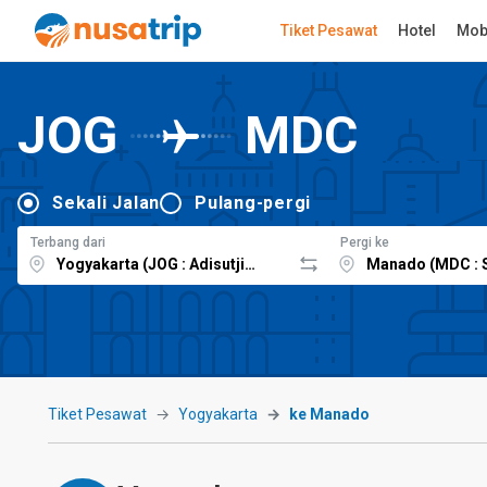
Tiket Pesawat
Hotel
Mob
JOG
MDC
Sekali Jalan
Pulang-pergi
Terbang dari
Pergi ke
Tiket Pesawat
Yogyakarta
ke Manado