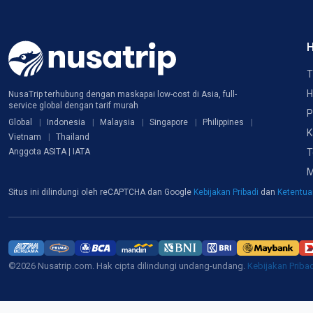
H
T
H
NusaTrip terhubung dengan maskapai low-cost di Asia, full-
service global dengan tarif murah
P
Global
Indonesia
Malaysia
Singapore
Philippines
K
Vietnam
Thailand
T
Anggota ASITA | IATA
M
Situs ini dilindungi oleh reCAPTCHA dan Google
Kebijakan Pribadi
dan
Ketentu
©2026 Nusatrip.com. Hak cipta dilindungi undang-undang.
Kebijakan Priba