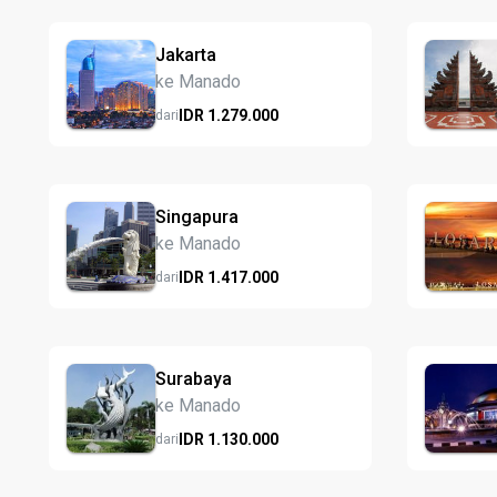
Jakarta
ke Manado
IDR
1.279.
000
dari
Singapura
ke Manado
IDR
1.417.
000
dari
Surabaya
ke Manado
IDR
1.130.
000
dari