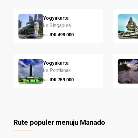
Yogyakarta
ke Singapura
IDR
498.
000
dari
Yogyakarta
ke Pontianak
IDR
759.
000
dari
Rute populer menuju Manado