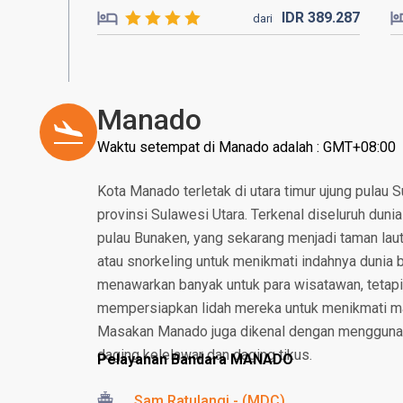
IDR
389.
287
dari
Manado
Waktu setempat di Manado adalah : GMT+08:00
Kota Manado terletak di utara timur ujung pulau
provinsi Sulawesi Utara. Terkenal diseluruh duni
pulau Bunaken, yang sekarang menjadi taman lau
atau snorkeling untuk menikmati indahnya dunia 
menawarkan banyak untuk para wisatawan, tetapi 
mempersiapkan lidah mereka untuk menikmati ma
Masakan Manado juga dikenal dengan menggunak
daging kelelawar dan daging tikus.
Pelayanan Bandara MANADO
Sam Ratulangi - (MDC)