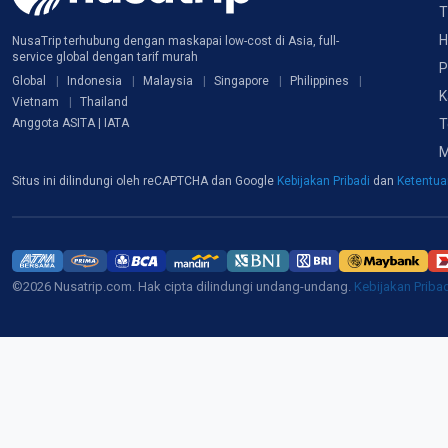
T
H
NusaTrip terhubung dengan maskapai low-cost di Asia, full-
service global dengan tarif murah
P
Global
Indonesia
Malaysia
Singapore
Philippines
K
Vietnam
Thailand
T
Anggota ASITA | IATA
M
Situs ini dilindungi oleh reCAPTCHA dan Google
Kebijakan Pribadi
dan
Ketentu
©2026 Nusatrip.com. Hak cipta dilindungi undang-undang.
Kebijakan Priba