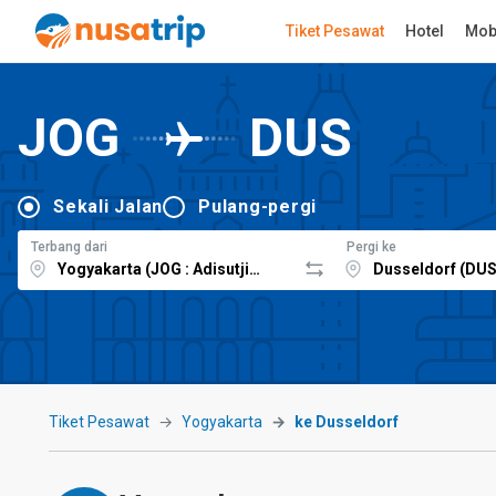
Tiket Pesawat
Hotel
Mob
JOG
DUS
Sekali Jalan
Pulang-pergi
Terbang dari
Pergi ke
Tiket Pesawat
Yogyakarta
ke Dusseldorf