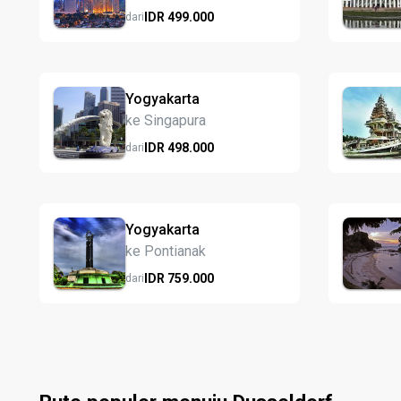
IDR
499.
000
dari
Yogyakarta
ke Singapura
IDR
498.
000
dari
Yogyakarta
ke Pontianak
IDR
759.
000
dari