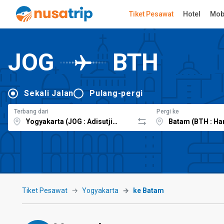
Tiket Pesawat
Hotel
Mob
JOG
BTH
Sekali Jalan
Pulang-pergi
Terbang dari
Pergi ke
Tiket Pesawat
Yogyakarta
ke Batam