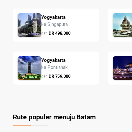
Yogyakarta
ke Singapura
IDR
498.
000
dari
Yogyakarta
ke Pontianak
IDR
759.
000
dari
Rute populer menuju Batam