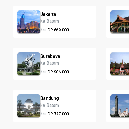
Jakarta
ke Batam
IDR
669.
000
dari
Surabaya
ke Batam
IDR
906.
000
dari
Bandung
ke Batam
IDR
727.
000
dari