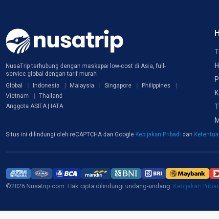
H
T
H
NusaTrip terhubung dengan maskapai low-cost di Asia, full-
service global dengan tarif murah
P
Global
Indonesia
Malaysia
Singapore
Philippines
K
Vietnam
Thailand
T
Anggota ASITA | IATA
M
Situs ini dilindungi oleh reCAPTCHA dan Google
Kebijakan Pribadi
dan
Ketentu
©2026 Nusatrip.com. Hak cipta dilindungi undang-undang.
Kebijakan Priba