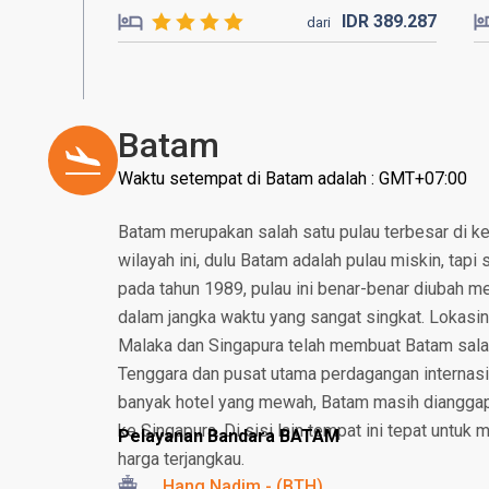
IDR
389.
287
dari
Batam
Waktu setempat di Batam adalah : GMT+07:00
Batam merupakan salah satu pulau terbesar di ke
wilayah ini, dulu Batam adalah pulau miskin, tap
pada tahun 1989, pulau ini benar-benar diubah men
dalam jangka waktu yang sangat singkat. Lokasin
Malaka dan Singapura telah membuat Batam salah
Tenggara dan pusat utama perdagangan internasi
banyak hotel yang mewah, Batam masih dianggap s
ke Singapura. Di sisi lain tempat ini tepat untuk
Pelayanan Bandara BATAM
harga terjangkau.
Hang Nadim - (BTH)