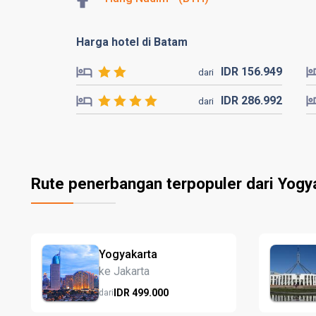
Harga hotel di Batam
IDR
156.
949
dari
IDR
286.
992
dari
Rute penerbangan terpopuler dari Yogy
Yogyakarta
ke Jakarta
IDR
499.
000
dari