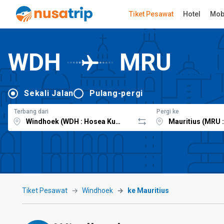
Tiket Pesawat
Hotel
Mob
WDH
MRU
Sekali Jalan
Pulang-pergi
Terbang dari
Pergi ke
Tiket Pesawat
Windhoek
ke Mauritius