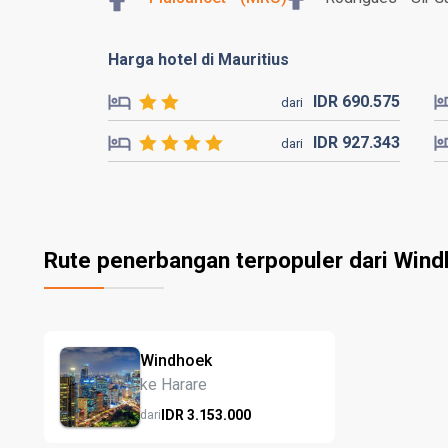
Harga hotel di Mauritius
IDR
690.
575
dari
IDR
927.
343
dari
Rute penerbangan terpopuler dari Win
Windhoek
ke Harare
IDR
3.153.
000
dari