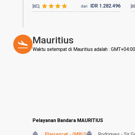
IDR
1.282.
496
dari
Mauritius
Waktu setempat di Mauritius adalah : GMT+04:0
Pelayanan Bandara MAURITIUS
Plaisancet - (MRU)
Rodrigues - Sir G