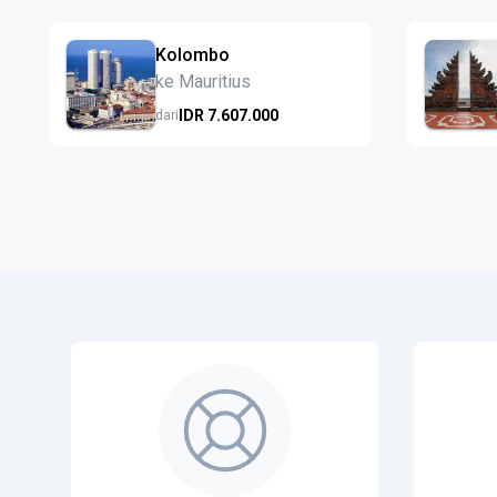
Kolombo
ke Mauritius
IDR
7.607.
000
dari