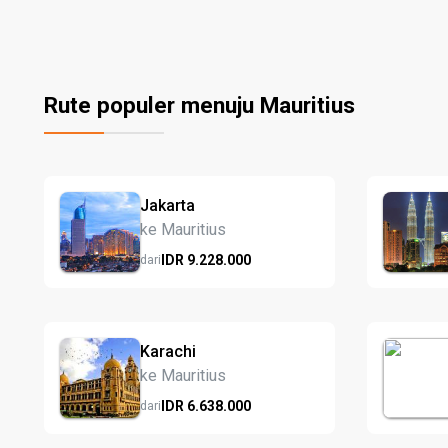
Rute populer menuju Mauritius
Jakarta
ke Mauritius
IDR
9.228.
000
dari
Karachi
ke Mauritius
IDR
6.638.
000
dari