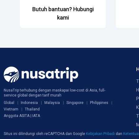
Butuh bantuan? Hubungi
kami
H
T
H
NusaTrip terhubung dengan maskapai low-cost di Asia, full-
service global dengan tarif murah
P
Global
Indonesia
Malaysia
Singapore
Philippines
K
Vietnam
Thailand
T
Anggota ASITA | IATA
M
Situs ini dilindungi oleh reCAPTCHA dan Google
Kebijakan Pribadi
dan
Ketentu