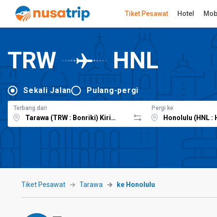
Tiket Pesawat
Hotel
Mob
TRW
HNL
Sekali Jalan
Pulang-pergi
Terbang dari
Pergi ke
Tiket Pesawat
Tarawa
ke Honolulu