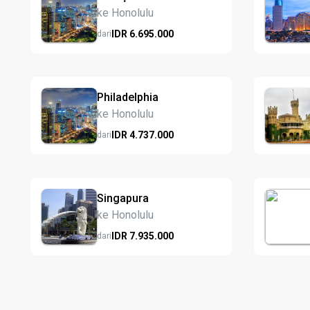
ke Honolulu
IDR
6.695.
000
dari
Philadelphia
ke Honolulu
IDR
4.737.
000
dari
Singapura
ke Honolulu
IDR
7.935.
000
dari