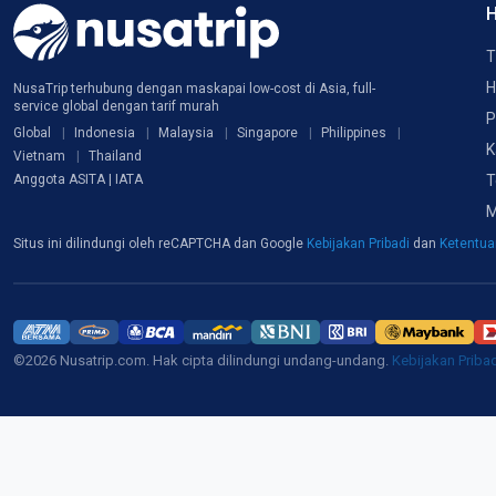
H
T
H
NusaTrip terhubung dengan maskapai low-cost di Asia, full-
service global dengan tarif murah
P
Global
Indonesia
Malaysia
Singapore
Philippines
K
Vietnam
Thailand
T
Anggota ASITA | IATA
M
Situs ini dilindungi oleh reCAPTCHA dan Google
Kebijakan Pribadi
dan
Ketentu
©2026 Nusatrip.com. Hak cipta dilindungi undang-undang.
Kebijakan Priba