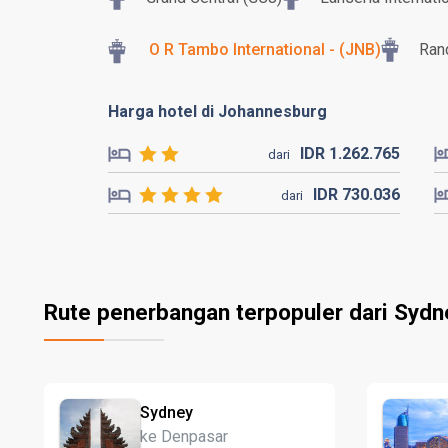
O R Tambo International - (JNB)
Ran
Harga hotel di Johannesburg
IDR
1.262.
765
dari
IDR
730.
036
dari
Rute penerbangan terpopuler dari Sydn
Sydney
ke Denpasar