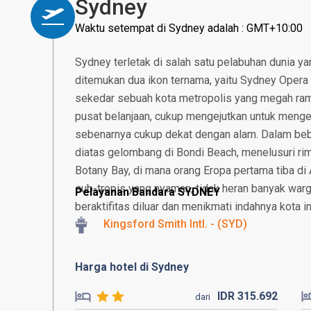
Sydney
Waktu setempat di Sydney adalah : GMT+10:00
Sydney terletak di salah satu pelabuhan dunia y
ditemukan dua ikon ternama, yaitu Sydney Opera 
sekedar sebuah kota metropolis yang megah ram
pusat belanjaan, cukup mengejutkan untuk meng
sebenarnya cukup dekat dengan alam. Dalam beb
diatas gelombang di Bondi Beach, menelusuri r
Botany Bay, di mana orang Eropa pertama tiba di 
sub-tropis yang nyaman, tidak heran banyak war
Pelayanan Bandara SYDNEY
beraktifitas diluar dan menikmati indahnya kota in
Kingsford Smith Intl. - (SYD)
Harga hotel di Sydney
IDR
315.
692
dari