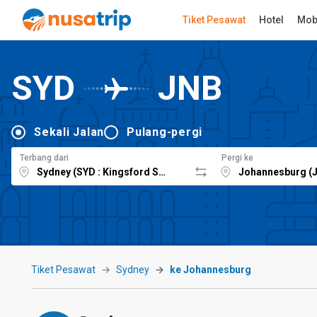
Tiket Pesawat
Hotel
Mob
SYD
JNB
Sekali Jalan
Pulang-pergi
Terbang dari
Pergi ke
Tiket Pesawat
Sydney
ke Johannesburg