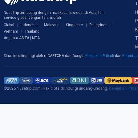
T
H
NusaTrip terhubung dengan maskapai low-cost di Asia, full-
service global dengan tarif murah
P
Global
Indonesia
Malaysia
Singapore
Philippines
K
Vietnam
Thailand
T
Anggota ASITA | IATA
M
Situs ini dilindungi oleh reCAPTCHA dan Google
Kebijakan Pribadi
dan
Ketentu
©2026 Nusatrip.com. Hak cipta dilindungi undang-undang.
Kebijakan Priba