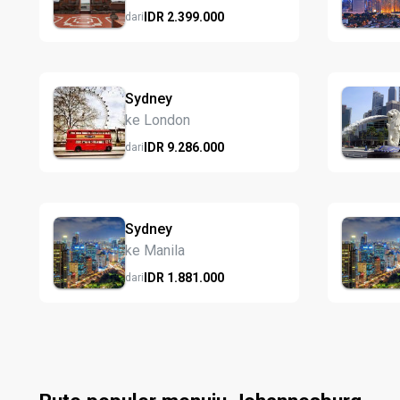
IDR
2.399.
000
dari
Sydney
ke London
IDR
9.286.
000
dari
Sydney
ke Manila
IDR
1.881.
000
dari