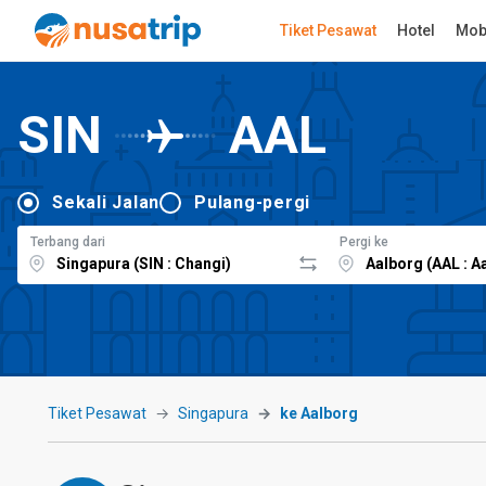
Tiket Pesawat
Hotel
Mob
SIN
AAL
Sekali Jalan
Pulang-pergi
Terbang dari
Pergi ke
Tiket Pesawat
Singapura
ke Aalborg