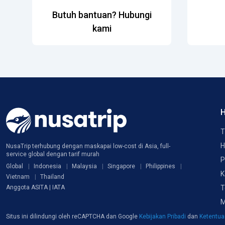
Butuh bantuan? Hubungi
kami
H
T
H
NusaTrip terhubung dengan maskapai low-cost di Asia, full-
service global dengan tarif murah
P
Global
Indonesia
Malaysia
Singapore
Philippines
K
Vietnam
Thailand
T
Anggota ASITA | IATA
M
Situs ini dilindungi oleh reCAPTCHA dan Google
Kebijakan Pribadi
dan
Ketentu