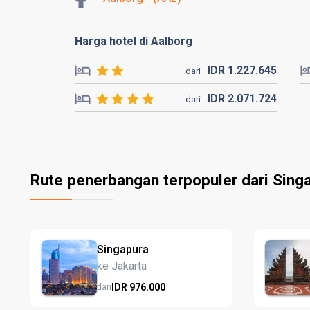
Harga hotel di Aalborg
IDR
1.227.
645
dari
IDR
2.071.
724
dari
Rute penerbangan terpopuler dari Sing
Singapura
ke Jakarta
IDR
976.
000
dari