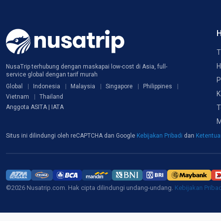
H
T
H
NusaTrip terhubung dengan maskapai low-cost di Asia, full-
service global dengan tarif murah
P
Global
Indonesia
Malaysia
Singapore
Philippines
K
Vietnam
Thailand
T
Anggota ASITA | IATA
M
Situs ini dilindungi oleh reCAPTCHA dan Google
Kebijakan Pribadi
dan
Ketentu
©2026 Nusatrip.com. Hak cipta dilindungi undang-undang.
Kebijakan Priba