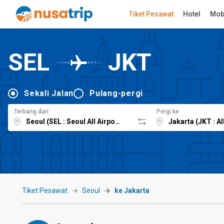
Tiket Pesawat
Hotel
Mob
SEL
JKT
Sekali Jalan
Pulang-pergi
Terbang dari
Pergi ke
Tiket Pesawat
Seoul
ke Jakarta