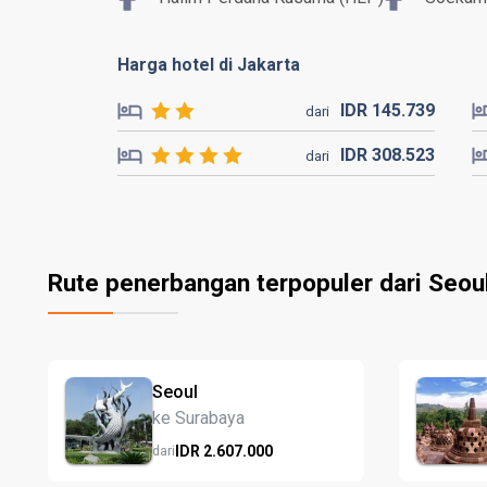
Harga hotel di Jakarta
IDR
145.
739
dari
IDR
308.
523
dari
Rute penerbangan terpopuler dari Seou
Seoul
ke Surabaya
IDR
2.607.
000
dari