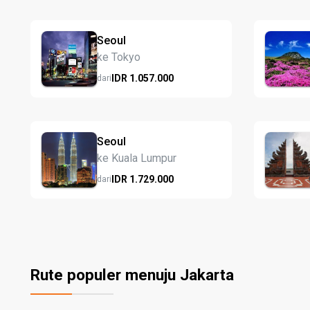
Seoul
ke Tokyo
IDR
1.057.
000
dari
Seoul
ke Kuala Lumpur
IDR
1.729.
000
dari
Rute populer menuju Jakarta