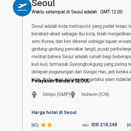
Seoul
Waktu setempat di Seoul adalah : GMT-12:00
Seoul adalah kota metropolis yang padat tetapi t
berabad-abad sebagai ibu kota, telah menjadikan k
seni Korea, dan kini dikenal sebagai tujuan wisa
gedung-gedung pencakar langit, pusat perbelanja
melihat bahwa Seoul adalah rumah bagi beberap
kuil-kuil, termasuk Gyeongbokgung yang paling t
delapan pegunungan dan Sungai Han, jadi ketik
kota, Anda akan senang mengetahui alam tidaklah
Pelayanan Bandara SEOUL
Gimpo (GMP)
Incheon (ICN)
Harga hotel di Seoul
IDR
218.
248
dari