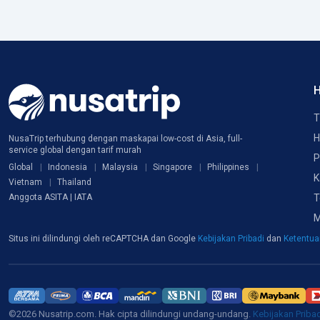
H
T
H
NusaTrip terhubung dengan maskapai low-cost di Asia, full-
service global dengan tarif murah
P
Global
Indonesia
Malaysia
Singapore
Philippines
K
Vietnam
Thailand
T
Anggota ASITA | IATA
M
Situs ini dilindungi oleh reCAPTCHA dan Google
Kebijakan Pribadi
dan
Ketentu
©2026 Nusatrip.com. Hak cipta dilindungi undang-undang.
Kebijakan Priba