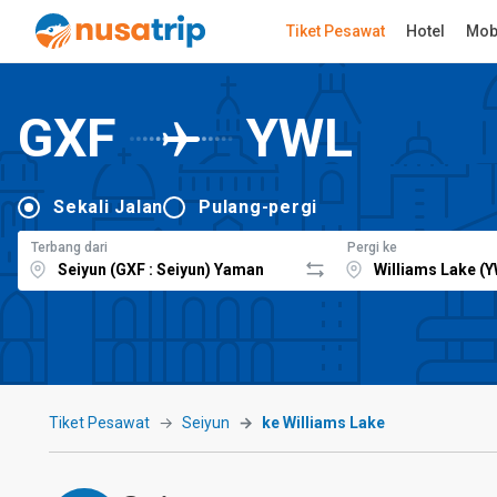
Tiket Pesawat
Hotel
Mob
GXF
YWL
Sekali Jalan
Pulang-pergi
Terbang dari
Pergi ke
Tiket Pesawat
Seiyun
ke Williams Lake