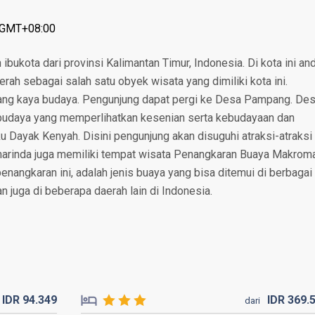
: GMT+08:00
bukota dari provinsi Kalimantan Timur, Indonesia. Di kota ini an
erah sebagai salah satu obyek wisata yang dimiliki kota ini.
yang kaya budaya. Pengunjung dapat pergi ke Desa Pampang. De
 budaya yang memperlihatkan kesenian serta kebudayaan dan
u Dayak Kenyah. Disini pengunjung akan disuguhi atraksi-atraksi
amarinda juga memiliki tempat wisata Penangkaran Buaya Makrom
nangkaran ini, adalah jenis buaya yang bisa ditemui di berbagai
n juga di beberapa daerah lain di Indonesia.
IDR
94.
349
IDR
369.
dari