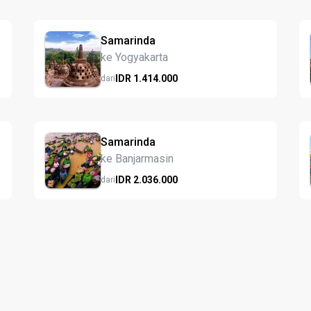
Samarinda
ke Yogyakarta
IDR
1.414.
000
dari
Samarinda
ke Banjarmasin
IDR
2.036.
000
dari