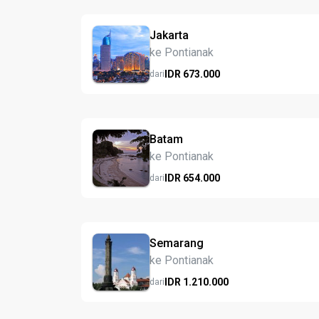
Jakarta
ke Pontianak
IDR
673.
000
dari
Batam
ke Pontianak
IDR
654.
000
dari
Semarang
ke Pontianak
IDR
1.210.
000
dari