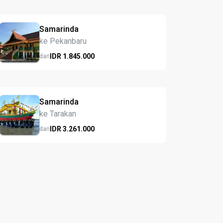
Samarinda
ke Pekanbaru
IDR
1.845.
000
dari
Samarinda
ke Tarakan
IDR
3.261.
000
dari