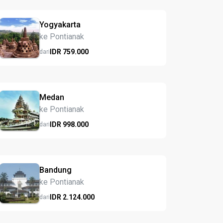
Yogyakarta
ke Pontianak
IDR
759.
000
dari
Medan
ke Pontianak
IDR
998.
000
dari
Bandung
ke Pontianak
IDR
2.124.
000
dari