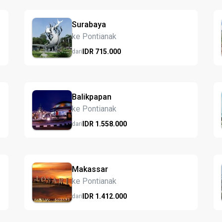
Surabaya
ke Pontianak
IDR
715.
000
dari
Balikpapan
ke Pontianak
IDR
1.558.
000
dari
Makassar
ke Pontianak
IDR
1.412.
000
dari