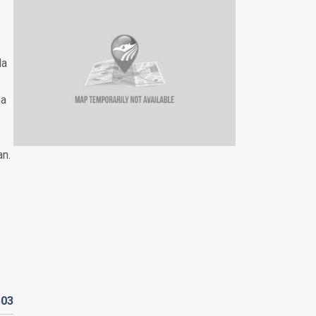
da
sa
an.
503