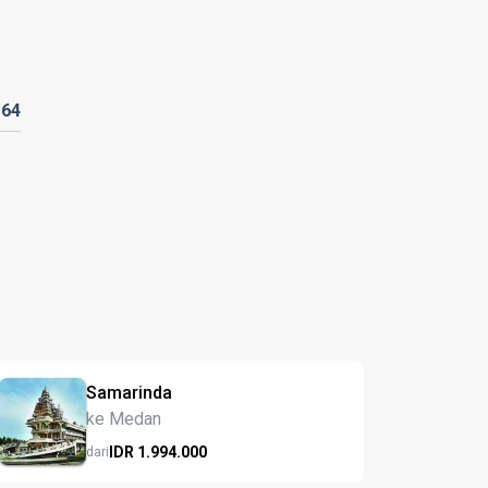
164
Samarinda
ke Medan
IDR
1.994.
000
dari