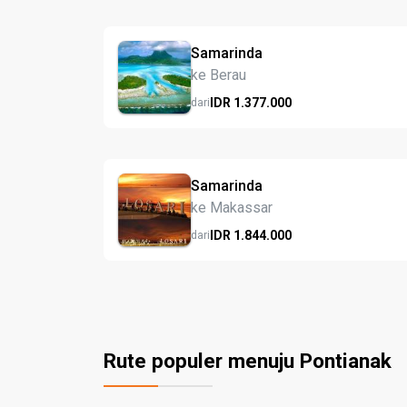
Samarinda
ke Berau
IDR
1.377.
000
dari
Samarinda
ke Makassar
IDR
1.844.
000
dari
Rute populer menuju Pontianak