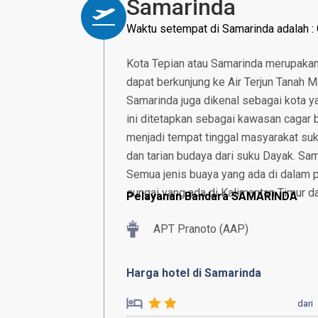
Samarinda
Waktu setempat di Samarinda adalah 
Kota Tepian atau Samarinda merupakan i
dapat berkunjung ke Air Terjun Tanah M
Samarinda juga dikenal sebagai kota 
ini ditetapkan sebagai kawasan cagar
menjadi tempat tinggal masyarakat suk
dan tarian budaya dari suku Dayak. S
Semua jenis buaya yang ada di dalam pe
sungai yang ada di Kalimantan Timur da
Pelayanan Bandara SAMARINDA
APT Pranoto (AAP)
Harga hotel di Samarinda
dari