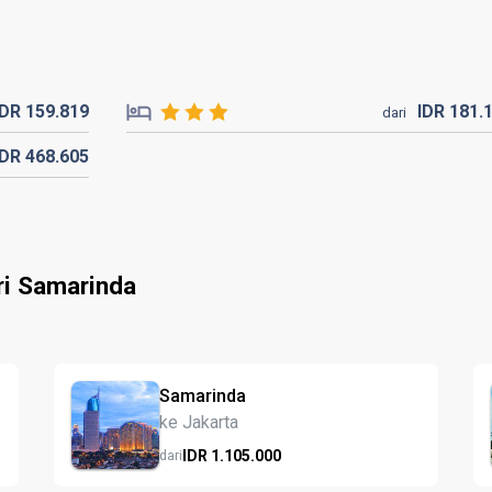
IDR
159.
819
IDR
181.
dari
IDR
468.
605
ri Samarinda
Samarinda
ke Jakarta
IDR
1.105.
000
dari