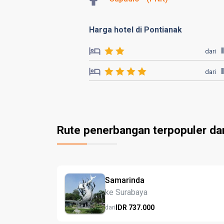
Harga hotel di Pontianak
dari
dari
Rute penerbangan terpopuler da
Samarinda
ke Surabaya
IDR
737.
000
dari