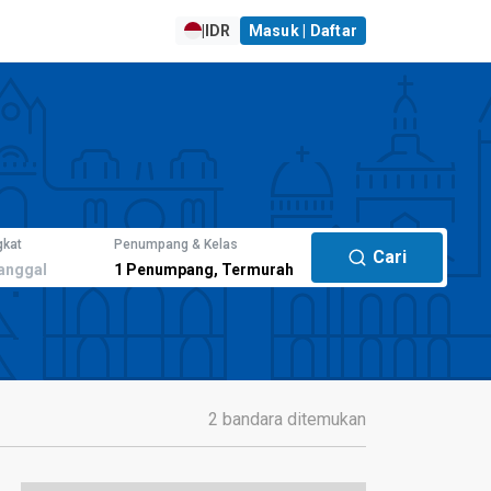
|
IDR
Masuk | Daftar
gkat
Penumpang & Kelas
Cari
anggal
1
Penumpang
,
Termurah
2 bandara ditemukan