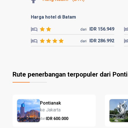
Harga hotel di Batam
IDR
156.
949
dari
IDR
286.
992
dari
Rute penerbangan terpopuler dari Pont
Pontianak
ke Jakarta
IDR
600.
000
dari