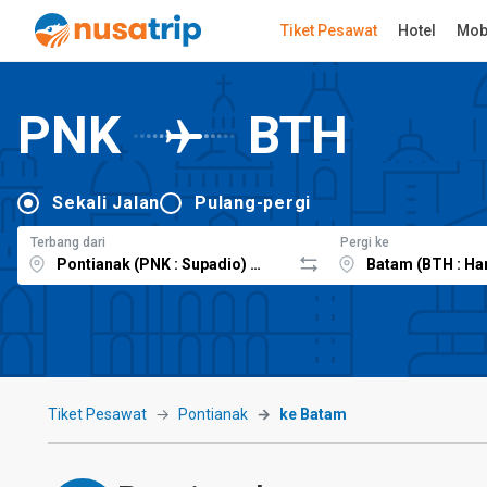
Tiket Pesawat
Hotel
Mob
PNK
BTH
Sekali Jalan
Pulang-pergi
Terbang dari
Pergi ke
Tiket Pesawat
Pontianak
ke Batam