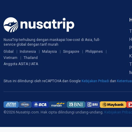
H
T
H
NusaTrip terhubung dengan maskapai low-cost di Asia, full-
service global dengan tarif murah
P
Global
Indonesia
Malaysia
Singapore
Philippines
K
Vietnam
Thailand
T
Anggota ASITA | IATA
M
Situs ini dilindungi oleh reCAPTCHA dan Google
Kebijakan Pribadi
dan
Ketentu
©2026 Nusatrip.com. Hak cipta dilindungi undang-undang.
Kebijakan Priba