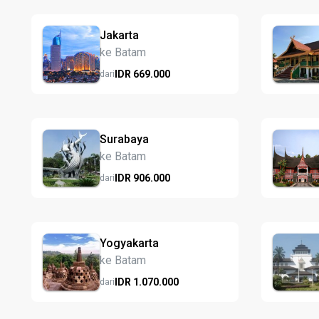
Jakarta
ke Batam
IDR
669.
000
dari
Surabaya
ke Batam
IDR
906.
000
dari
Yogyakarta
ke Batam
IDR
1.070.
000
dari