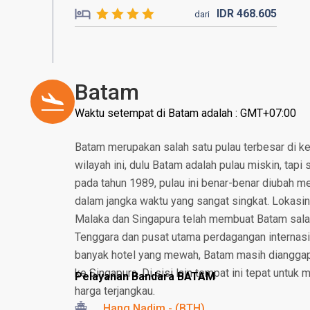
IDR
468.
605
dari
Batam
Waktu setempat di Batam adalah : GMT+07:00
Batam merupakan salah satu pulau terbesar di ke
wilayah ini, dulu Batam adalah pulau miskin, tap
pada tahun 1989, pulau ini benar-benar diubah men
dalam jangka waktu yang sangat singkat. Lokasin
Malaka dan Singapura telah membuat Batam salah
Tenggara dan pusat utama perdagangan internasi
banyak hotel yang mewah, Batam masih dianggap s
ke Singapura. Di sisi lain tempat ini tepat untuk
Pelayanan Bandara BATAM
harga terjangkau.
Hang Nadim - (BTH)