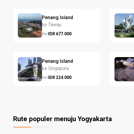
Penang Island
ke Tawau
IDR
677.
000
dari
Penang Island
ke Singapura
IDR
224.
000
dari
Rute populer menuju Yogyakarta