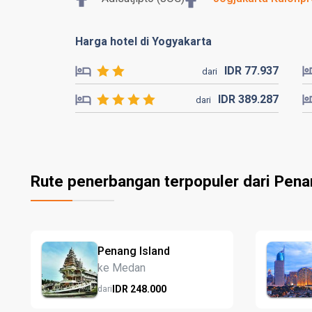
Harga hotel di Yogyakarta
IDR
77.
937
dari
IDR
389.
287
dari
Rute penerbangan terpopuler dari Pena
Penang Island
ke Medan
IDR
248.
000
dari