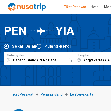
Tiket Pesawat
Hotel
Mob
PEN
YIA
Sekali Jalan
Pulang-pergi
Terbang dari
Pergi ke
Tiket Pesawat
Penang Island
ke Yogyakarta