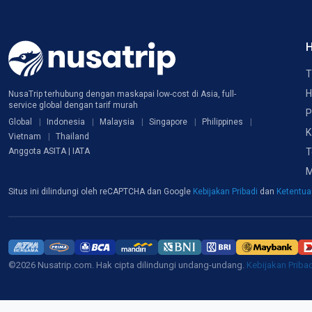
H
T
H
NusaTrip terhubung dengan maskapai low-cost di Asia, full-
service global dengan tarif murah
P
Global
Indonesia
Malaysia
Singapore
Philippines
K
Vietnam
Thailand
T
Anggota ASITA | IATA
M
Situs ini dilindungi oleh reCAPTCHA dan Google
Kebijakan Pribadi
dan
Ketentu
©2026 Nusatrip.com. Hak cipta dilindungi undang-undang.
Kebijakan Priba